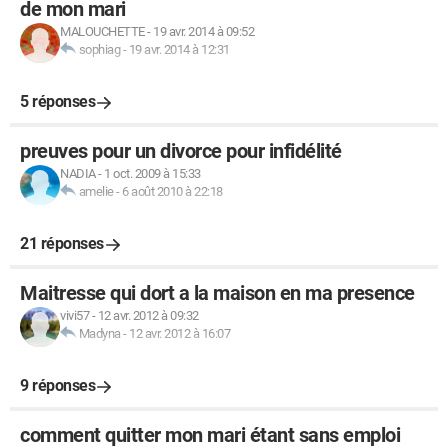
de mon mari
MALOUCHETTE
-
19 avr. 2014 à 09:52
sophiag
-
19 avr. 2014 à 12:31
5 réponses
preuves pour un divorce pour infidélité
NADIA
-
1 oct. 2009 à 15:33
amelie
-
6 août 2010 à 22:18
21 réponses
Maitresse qui dort a la maison en ma presence
vivi57
-
12 avr. 2012 à 09:32
Madyna
-
12 avr. 2012 à 16:07
9 réponses
comment quitter mon mari étant sans emploi