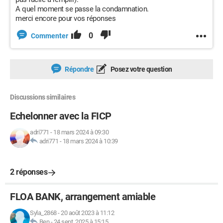
A quel moment se passe la condamnation.
merci encore pour vos réponses
0
Commenter
Répondre
Posez votre question
Discussions similaires
Echelonner avec la FICP
adri771
-
18 mars 2024 à 09:30
adri771
-
18 mars 2024 à 10:39
2 réponses
FLOA BANK, arrangement amiable
Syla_2868
-
20 août 2023 à 11:12
Ben
-
24 sept. 2025 à 15:15