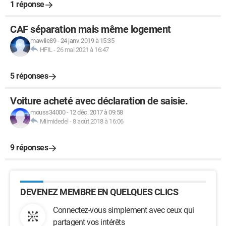
1 réponse
CAF séparation mais même logement
mawiie89
-
24 janv. 2019 à 15:35
HFIL
-
26 mai 2021 à 16:47
5 réponses
Voiture acheté avec déclaration de saisie.
mouss34000
-
12 déc. 2017 à 09:58
Miimidedel
-
8 août 2018 à 16:06
9 réponses
DEVENEZ MEMBRE EN QUELQUES CLICS
Connectez-vous simplement avec ceux qui
partagent vos intérêts