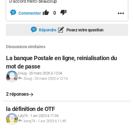
D'accord merci beaucoup
0
Commenter
Répondre
Posez votre question
Discussions similaires
La banque Postale en ligne, reinialisation du
mot de passe
Doug
-
20 mars 2020 à 12:04
Doug
-
20 mars 2020 à 12:16
2 réponses
la définition de OTF
Lyly76
-
1 avr. 2023 à 11:36
kang74
-
1 avr. 2023 à 11:45