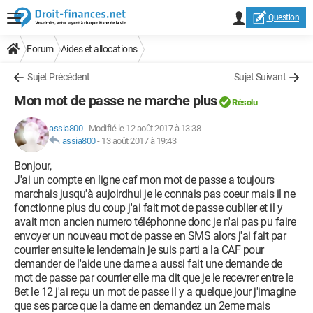
Question
Forum
Aides et allocations
Sujet Précédent
Sujet Suivant
Mon mot de passe ne marche plus
Résolu
assia800
-
Modifié le 12 août 2017 à 13:38
assia800
-
13 août 2017 à 19:43
Bonjour,
J'ai un compte en ligne caf mon mot de passe a toujours
marchais jusqu'à aujoirdhui je le connais pas coeur mais il ne
fonctionne plus du coup j'ai fait mot de passe oublier et il y
avait mon ancien numero téléphonne donc je n'ai pas pu faire
envoyer un nouveau mot de passe en SMS alors j'ai fait par
courrier ensuite le lendemain je suis parti a la CAF pour
demander de l'aide une dame a aussi fait une demande de
mot de passe par courrier elle ma dit que je le recevrer entre le
8et le 12 j'ai reçu un mot de passe il y a quelque jour j'imagine
que ses parce que la dame en demandez un 2eme mais