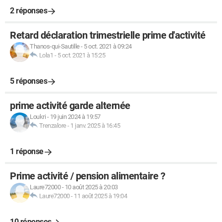
2 réponses
Retard déclaration trimestrielle prime d'activité
Thanos-qui-Sautille
-
5 oct. 2021 à 09:24
Lola1
-
5 oct. 2021 à 15:25
5 réponses
prime activité garde alternée
Loukri
-
19 juin 2024 à 19:57
Trenzalore
-
1 janv. 2025 à 16:45
1 réponse
Prime activité / pension alimentaire ?
Laure72000
-
10 août 2025 à 20:03
Laure72000
-
11 août 2025 à 19:04
10 réponses