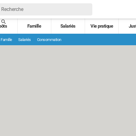
pôts
Famille
Salariés
Vie pratique
Jus
Famille
Salariés
Consommation