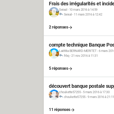
Frais des irrégularités et incid
Seixal
-
10 mars 2016 à 14:59
Seixal
-
11 mars 2016 à 12:42
2 réponses
compte technique Banque Pos
Laëtitia BERNARD-MERITET
-
6 mars 2016
frbq
-
21 nov. 2016 à 11:31
5 réponses
découvert banque postale sup
choukette57255
-
5 mars 2016 à 17:30
choukette57255
-
9 mars 2016 à 21:1
11 réponses