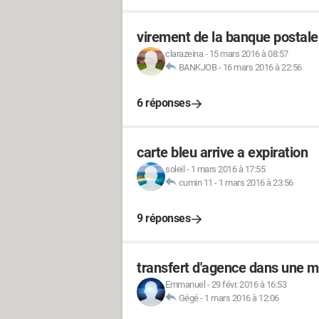
virement de la banque postale
clarazeina
-
15 mars 2016 à 08:57
BANKJOB
-
16 mars 2016 à 22:56
6 réponses
carte bleu arrive a expiration
soleil
-
1 mars 2016 à 17:55
cumin 11
-
1 mars 2016 à 23:56
9 réponses
transfert d'agence dans une
Emmanuel
-
29 févr. 2016 à 16:53
Gégé
-
1 mars 2016 à 12:06