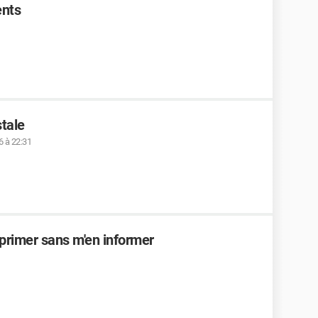
ents
tale
 à 22:31
primer sans m'en informer
1