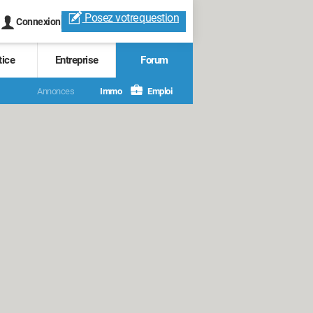
Posez votre
question
Connexion
tice
Entreprise
Forum
Annonces
Immo
Emploi