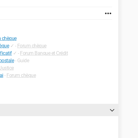
n chèque
èque
✓
-
Forum chèque
icatif
✓
-
Forum Banque et Crédit
ostale
- Guide
Justice
ai
-
Forum chèque