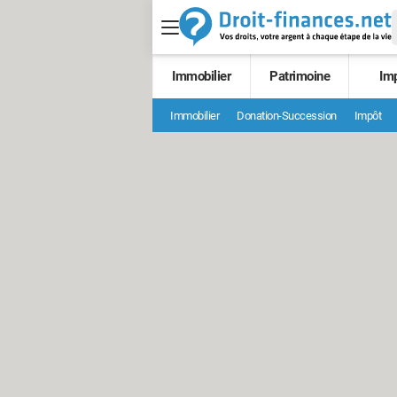
Immobilier
Patrimoine
Im
Immobilier
Donation-Succession
Impôt