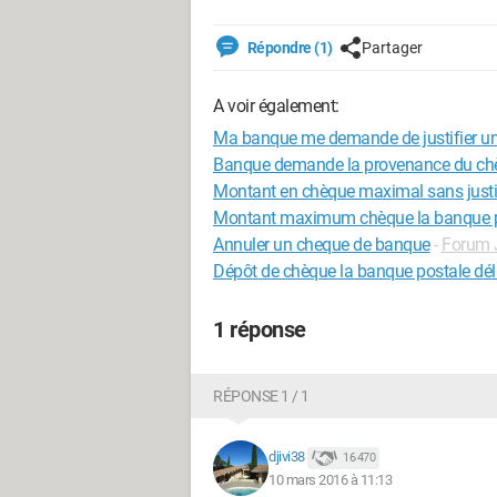
Répondre (1)
Partager
A voir également:
Ma banque me demande de justifier u
Banque demande la provenance du ch
Montant en chèque maximal sans justif
Montant maximum chèque la banque p
Annuler un cheque de banque
-
Forum 
Dépôt de chèque la banque postale dél
1 réponse
RÉPONSE 1 / 1
djivi38
16 470
10 mars 2016 à 11:13