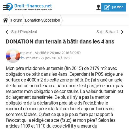
Question
Forum
Donation-Succession
Sujet Précédent
Sujet Suivant
DONATION d'un terrain à bâtir dans les 4 ans
mp.verri
-
Modifié le 26 janv. 2016 à 09:59
mp.verri -
27 janv. 2016 à 16:50
Mon père m'a donné un terrain (fin 2015) de 2179 m2 avec
obligation de bâtir dans les 4ans. Cependant le POS exige une
surface de 4000m2 ds cette zone pr bâtir. Dc j'ai signé un acte
de donation pr un terrain à bâtir qui ne l'est pas, je ne peux pas
respecter mon obligation de construire. La valeur du terrain est
dc largement surestimée. De plus il n'y a pas la mention
obligatoire de la déclaration préalable ds l'acte.Entre le
moment où mon père m'a fait ce don et aujourd'hui ns ns
sommes fâchés. Qu'est ce que je peux faire par rapport à
l'avocat qui a rédigé cet acte (faux) et mon père? Selon les
articles 1109 et 1110 du code civil il y a erreur du