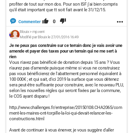
profiter de tout sur mon dos. Pour son ISF j'ai bien compris
qu'il était important que tt soit fait avant le 31/12/15.
0
Commenter
Blouix
>
mp.verri
Modifié par Blouix le 27/01/2016 16:49
Je ne peux pas construire sur ce terrain donc je vais avoir une
amende et payer des taxes pour un terrain qui ne me sert à
rien
Vous n'avez pas bénéficié de donation depuis 15 ans ? Vous
n'aurez pas d'amende puisque même si vous ne construisez
pas vous bénéficierez de l'abattement personnel équivalent à
100 000€ ; et qui sait, d'ici 2019 la surface que vous détenez
sera peut-être suffisante pour construire, avec le nouveau PLU,
selon les nouvelles règles qui seront fixées par la commune,
le COS ayant disparu !
http://www.challenges.fr/entreprise/20150108.CHA2065/com
ment-les-maires-ont-torpille-la-loi-qui-devait-relancer-les-
constructions.html
Avant de continuer à vous énerver, je vous suggère d'aller