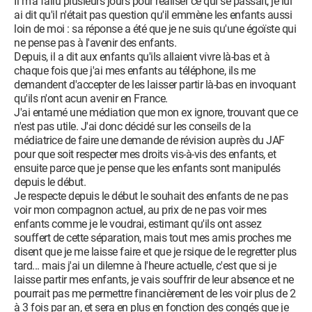
Il m'a fallu plusieurs jours pour réaliser ce qui se passait, je lui
ai dit qu'il n'était pas question qu'il emmène les enfants aussi
loin de moi : sa réponse a été que je ne suis qu'une égoïste qui
ne pense pas à l'avenir des enfants.
Depuis, il a dit aux enfants qu'ils allaient vivre là-bas et à
chaque fois que j'ai mes enfants au téléphone, ils me
demandent d'accepter de les laisser partir là-bas en invoquant
qu'ils n'ont acun avenir en France.
J'ai entamé une médiation que mon ex ignore, trouvant que ce
n'est pas utile. J'ai donc décidé sur les conseils de la
médiatrice de faire une demande de révision auprès du JAF
pour que soit respecter mes droits vis-à-vis des enfants, et
ensuite parce que je pense que les enfants sont manipulés
depuis le début.
Je respecte depuis le début le souhait des enfants de ne pas
voir mon compagnon actuel, au prix de ne pas voir mes
enfants comme je le voudrai, estimant qu'ils ont assez
souffert de cette séparation, mais tout mes amis proches me
disent que je me laisse faire et que je rsique de le regretter plus
tard... mais j'ai un dilemne à l'heure actuelle, c'est que si je
laisse partir mes enfants, je vais souffrir de leur absence et ne
pourrait pas me permettre financièrement de les voir plus de 2
à 3 fois par an, et sera en plus en fonction des congés que je