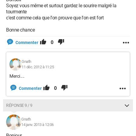
Soyez vous même et surtout gardez le sourire malgré la
tourmente
c'est comme cela que l'on prouve que l'on est fort
Bonne chance
0
Commenter
Gnath
11 déc. 2012 à 11:25
Merci....
0
Commenter
RÉPONSE 9 / 9
Gnath
14 janv. 2013 à 12:06
Bonjour,