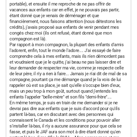
portable), et ensuite il me reproche de ne pas offrir de
vacances aux enfants car en effet, je ne pouvais pas partir,
étant donné que je venais de déménager et que
financièrement, nous faisons attention (nous détestons les
crédits), j'avais proposé aux enfants de venir pendant mes
congés chez moi (ils ont refusé, étant donné que mon
compagnon est là).
Par rapport à mon compagnon, la plupart des enfants d'amis
l'adorent, enfin, tout le monde l'adore.... J'ai essayé de faire
comprendre cela à mes enfants, mais ils n'en démordent pas
et voudraient que je le quitte, j'ai beau ne pas laisser dire et
leur demander de respecter ma vie, comme je respecte celle
de leur père, il n'y a rien à faire... Jamais je n'ai dit de mal de sa
compagne, pourtant ça me démange quand je la vois de lui
rappeler où est sa place, je sait qu'elle s'occupe bien d'eux,
mais un peu trop à mon goût, surtout quand j'entends les
enfants l'appeler "belle-mère" et son fils "demi-frère"....
En même temps, je suis en train de me demander si je ne
devrai pas dire aux enfants que je suis d'accord pour qu'ils
partent là-bas, car en discutant avec des personnes qui
connaissent le Canada et les conditions pour pouvoir aller
s'installer là-bas, il n'y a aucune assurance pour que cela se
fasse, et puis le JAF aura son mot à dire étant donné qu'en