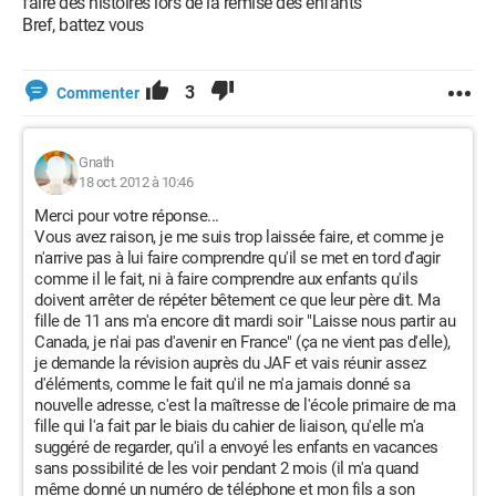
faire des histoires lors de la remise des enfants
Bref, battez vous
3
Commenter
Gnath
18 oct. 2012 à 10:46
Merci pour votre réponse...
Vous avez raison, je me suis trop laissée faire, et comme je
n'arrive pas à lui faire comprendre qu'il se met en tord d'agir
comme il le fait, ni à faire comprendre aux enfants qu'ils
doivent arrêter de répéter bêtement ce que leur père dit. Ma
fille de 11 ans m'a encore dit mardi soir "Laisse nous partir au
Canada, je n'ai pas d'avenir en France" (ça ne vient pas d'elle),
je demande la révision auprès du JAF et vais réunir assez
d'éléments, comme le fait qu'il ne m'a jamais donné sa
nouvelle adresse, c'est la maîtresse de l'école primaire de ma
fille qui l'a fait par le biais du cahier de liaison, qu'elle m'a
suggéré de regarder, qu'il a envoyé les enfants en vacances
sans possibilité de les voir pendant 2 mois (il m'a quand
même donné un numéro de téléphone et mon fils a son