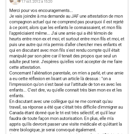
17 oct. 2012 à 15:20
Merci pour vos encouragements...
Je vais joindre à ma demande au JAF une attestation de mon
compagnon actuel qui ne comprend pas pourquoi il est rejeté
à ce point, alors que les enfants le connaissaient, et mon fils
l'appréciaient même... J'ai une amie qui a été témoin de
heurts entre mon ex et moi, et surtout entre mon fils et moi, et
puis une autre qui m'a permis d'aller chercher mes enfants et
qui en discutant avec mon fils s'est rendu compte qu'il était
manipulé par son père car il tenait des propos que seul un
adulte peut tenir. J'espères qu'elles vont accepter de me faire
cette attestation.
Concernant l'aliénation parentale, on m'en a parlé, et une amie
a eu cette réflexion en lisant un article là dessus : "on a
l'impression qu'on s'est basé sur l'attitude de ton ex avec les
enfants... C'est dire, vu qu'elle connait très bien mon ex et les
enfants.
En discutant avec une collègue qui ne me connait qu'au
travail, sa réponse a été que c'était très difficile d'immigrer au
Canada étant donné que le tri est très sélectif, et qu'il leur
faudra de toute façon mon autorisation. En plus, elle m'a
appris qu'ils devront passer une visite médicale et qu'étant la
mère biologique, je serai convoqué également.