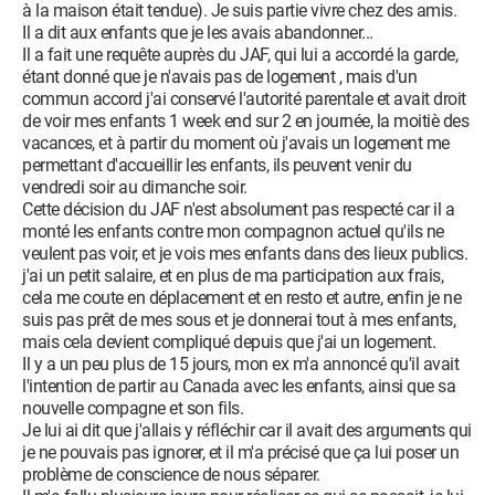
à la maison était tendue). Je suis partie vivre chez des amis.
Il a dit aux enfants que je les avais abandonner...
Il a fait une requête auprès du JAF, qui lui a accordé la garde,
étant donné que je n'avais pas de logement , mais d'un
commun accord j'ai conservé l'autorité parentale et avait droit
de voir mes enfants 1 week end sur 2 en journée, la moitiè des
vacances, et à partir du moment où j'avais un logement me
permettant d'accueillir les enfants, ils peuvent venir du
vendredi soir au dimanche soir.
Cette décision du JAF n'est absolument pas respecté car il a
monté les enfants contre mon compagnon actuel qu'ils ne
veulent pas voir, et je vois mes enfants dans des lieux publics.
j'ai un petit salaire, et en plus de ma participation aux frais,
cela me coute en déplacement et en resto et autre, enfin je ne
suis pas prêt de mes sous et je donnerai tout à mes enfants,
mais cela devient compliqué depuis que j'ai un logement.
Il y a un peu plus de 15 jours, mon ex m'a annoncé qu'il avait
l'intention de partir au Canada avec les enfants, ainsi que sa
nouvelle compagne et son fils.
Je lui ai dit que j'allais y réfléchir car il avait des arguments qui
je ne pouvais pas ignorer, et il m'a précisé que ça lui poser un
problème de conscience de nous séparer.