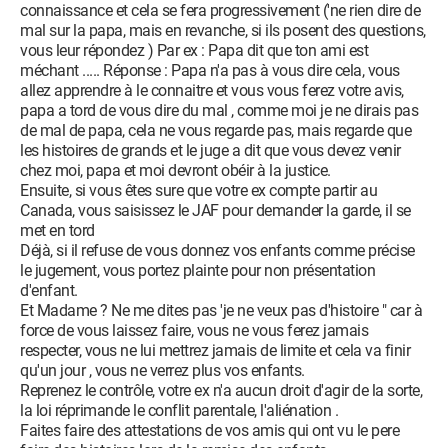
connaissance et cela se fera progressivement ('ne rien dire de
mal sur la papa, mais en revanche, si ils posent des questions,
vous leur répondez ) Par ex : Papa dit que ton ami est
méchant ..... Réponse : Papa n'a pas à vous dire cela, vous
allez apprendre à le connaitre et vous vous ferez votre avis,
papa a tord de vous dire du mal , comme moi je ne dirais pas
de mal de papa, cela ne vous regarde pas, mais regarde que
les histoires de grands et le juge a dit que vous devez venir
chez moi, papa et moi devront obéir à la justice.
Ensuite, si vous êtes sure que votre ex compte partir au
Canada, vous saisissez le JAF pour demander la garde, il se
met en tord
Déjà, si il refuse de vous donnez vos enfants comme précise
le jugement, vous portez plainte pour non présentation
d'enfant.
Et Madame ? Ne me dites pas 'je ne veux pas d'histoire " car à
force de vous laissez faire, vous ne vous ferez jamais
respecter, vous ne lui mettrez jamais de limite et cela va finir
qu'un jour , vous ne verrez plus vos enfants.
Reprenez le contrôle, votre ex n'a aucun droit d'agir de la sorte,
la loi réprimande le conflit parentale, l'aliénation .
Faites faire des attestations de vos amis qui ont vu le pere