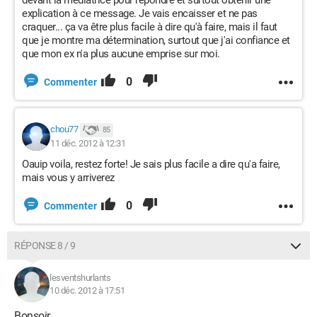
devant la médiatrice pour répondre et surtout obtenir une
explication à ce message. Je vais encaisser et ne pas
craquer... ça va être plus facile à dire qu'à faire, mais il faut
que je montre ma détermination, surtout que j'ai confiance et
que mon ex n'a plus aucune emprise sur moi.
0
Commenter
chou77
85
11 déc. 2012 à 12:31
Oauip voila, restez forte! Je sais plus facile a dire qu'a faire,
mais vous y arriverez
0
Commenter
RÉPONSE 8 / 9
lesventshurlants
10 déc. 2012 à 17:51
Bonsoir