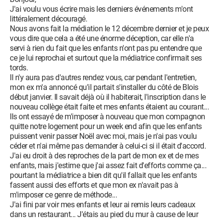
J'ai voulu vous écrire mais les derniers événements m'ont
littéralement découragé.
Nous avons fait la médiation le 12 décembre dernier et je peux
vous dire que cela a été une énorme déception, car elle n'a
servi à rien du fait que les enfants n'ont pas pu entendre que
ce je lui reprochai et surtout que la médiatrice confirmait ses
tords.
Il n'y aura pas d'autres rendez vous, car pendant l'entretien,
mon ex m'a annoncé qu'il partait s'installer du côté de Blois
début janvier. Il savait déjà où il habiterait, l'inscription dans le
nouveau collège était faite et mes enfants étaient au courant...
Ils ont essayé de m'imposer à nouveau que mon compagnon
quitte notre logement pour un week end afin que les enfants
puissent venir passer Noël avec moi, mais je n'ai pas voulu
céder et n'ai même pas demander à celui-ci si il était d'accord.
J'ai eu droit à des reproches de la part de mon ex et de mes
enfants, mais j'estime que j'ai assez fait d'efforts comme ça...
pourtant la médiatrice a bien dit qu'il fallait que les enfants
fassent aussi des efforts et que mon ex n'avait pas à
m'imposer ce genre de méthode...
J'ai fini par voir mes enfants et leur ai remis leurs cadeaux
dans un restaurant... J'étais au pied du mur à cause de leur