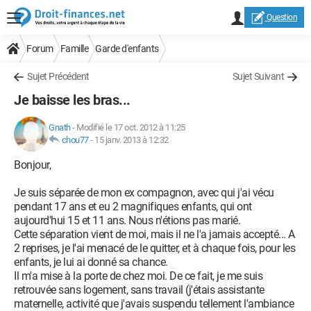
Question
Forum
Famille
Garde d'enfants
Sujet Précédent
Sujet Suivant
Je baisse les bras...
Gnath
-
Modifié le 17 oct. 2012 à 11:25
chou77
-
15 janv. 2013 à 12:32
Bonjour,
Je suis séparée de mon ex compagnon, avec qui j'ai vécu
pendant 17 ans et eu 2 magnifiques enfants, qui ont
aujourd'hui 15 et 11 ans. Nous n'étions pas marié.
Cette séparation vient de moi, mais il ne l'a jamais accepté... A
2 reprises, je l'ai menacé de le quitter, et à chaque fois, pour les
enfants, je lui ai donné sa chance.
Il m'a mise à la porte de chez moi. De ce fait, je me suis
retrouvée sans logement, sans travail (j'étais assistante
maternelle, activité que j'avais suspendu tellement l'ambiance