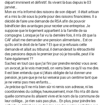
départ imminent et définitif. Ils vivent là-bas depuis le 03
janvier...
Mon ex m'a informé des raisons de son départ : il était artisan
et a mis la clé sous la porte pour des raisons financières. Il a
décidé de faire une demande de RSA afin de pouvoir
bénéficier des avantages pour recréer une entreprise. Je
suppose que le logement appartient à la famille de sa
compagne. Lorsque je l'ai vu la dernière fois, il m'a dit que la
CAF allait me demander une pension alimentaire... Est ce
qu'ils ont le droit de le faire ? Et que si je refusais cette
demande et allait au tribunal, il demanderait la rétroactivité
des pensions depuis le premier jour où je travaille, peut il le
faire également ??
Sachez en tout cas que j'ai fini par prendre rendez vous avec
un avocat, je le vois mercredi, on verra bien ce qu'il va me dire.
Il est bien entendu que si j'étais obligée de lui donner une
pension, je jure que je ne lui verserai pas un centime tant que
je ne verrai pas mes enfants....
Je précise qu'il ne m'a bien sûr ni remis son adresse, ni les
coordonnées du collège, heureusement, mon fils m'a dit dans
quelle commune ils allaient vivre et le nom de la commune de
leur collège... je n'en sais pas plus... En plus, pour joindre les