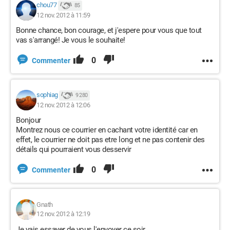
chou77
85
12 nov. 2012 à 11:59
Bonne chance, bon courage, et j'espere pour vous que tout
vas s'arrangé! Je vous le souhaite!
0
Commenter
sophiag
9 280
12 nov. 2012 à 12:06
Bonjour
Montrez nous ce courrier en cachant votre identité car en
effet, le courrier ne doit pas etre long et ne pas contenir des
détails qui pourraient vous desservir
0
Commenter
Gnath
12 nov. 2012 à 12:19
Je vais essayer de vous l'envoyer ce soir.