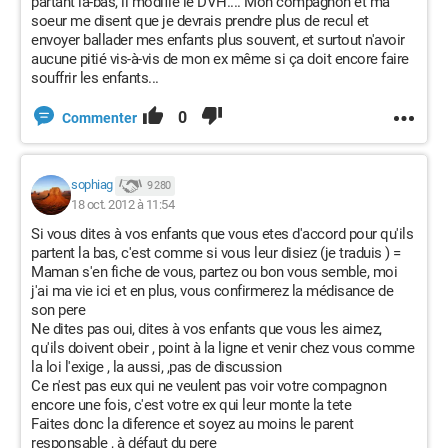
partant là-bas, il modifie le DVH.... Mon compagnon et ma
soeur me disent que je devrais prendre plus de recul et
envoyer ballader mes enfants plus souvent, et surtout n'avoir
aucune pitié vis-à-vis de mon ex même si ça doit encore faire
souffrir les enfants...
0
Commenter
sophiag
9 280
18 oct. 2012 à 11:54
Si vous dites à vos enfants que vous etes d'accord pour qu'ils
partent la bas, c'est comme si vous leur disiez (je traduis ) =
Maman s'en fiche de vous, partez ou bon vous semble, moi
j'ai ma vie ici et en plus, vous confirmerez la médisance de
son pere
Ne dites pas oui, dites à vos enfants que vous les aimez,
qu'ils doivent obeir , point à la ligne et venir chez vous comme
la loi l'exige , la aussi, ,pas de discussion
Ce n'est pas eux qui ne veulent pas voir votre compagnon
encore une fois, c'est votre ex qui leur monte la tete
Faites donc la diference et soyez au moins le parent
responsable , à défaut du pere