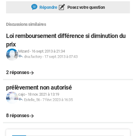
Répondre
Posez votre question
Discussions similaires
Loi remboursement différence si diminution du
prix
Mizard
-
16 sept. 2013 à 21:34
dna.factory
-
17 sept. 2013 à 07:43
2 réponses
prélèvement non autorisé
cajo
-
18 nov. 2021 à 13:19
Estelle_56
-
7 févr. 2023 à 16:35
8 réponses