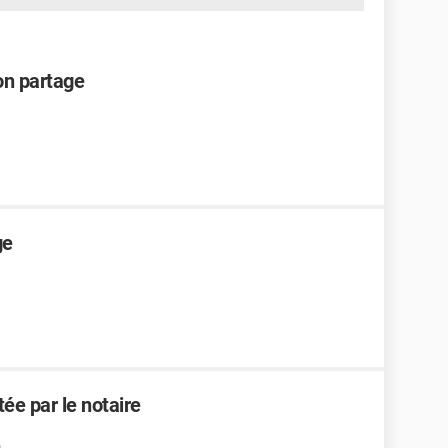
on partage
ge
ée par le notaire
9