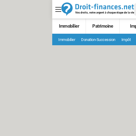
Immobilier
Patrimoine
Im
Immobilier
Donation-Succession
Impôt