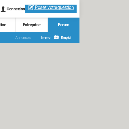
Posez votre
question
Connexion
tice
Entreprise
Forum
Annonces
Immo
Emploi