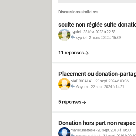
Discussions similaires
soulte non réglée suite donati
cypriel
-
28 févr. 2022 à 22:58
cypriel
-
2 mars 2022 à 16:39
11 réponses
Placement ou donation-parta
MADRIGAL41
-
22 sept. 2024 à 09:36
Gayomi
-
22 sept. 2024 à 14:21
5 réponses
Donation hors part non respect
mamounettes4
-
20 sept. 2018 à 19:00
mamounettes4
-
21 sept. 2018 à 09:1