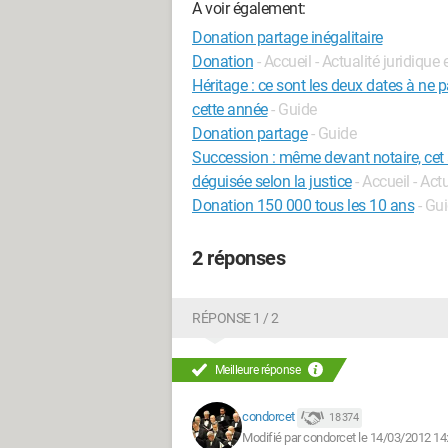
A voir également:
Donation partage inégalitaire
Donation
- Accueil - Actualité juridique 
Héritage : ce sont les deux dates à ne 
cette année
- Guide
Donation partage
- Guide
Succession : même devant notaire, cet 
déguisée selon la justice
- Accueil - Act
Donation 150 000 tous les 10 ans
- Gu
2 réponses
RÉPONSE 1 / 2
Meilleure réponse
condorcet
18 374
Modifié par condorcet le 14/03/2012 14