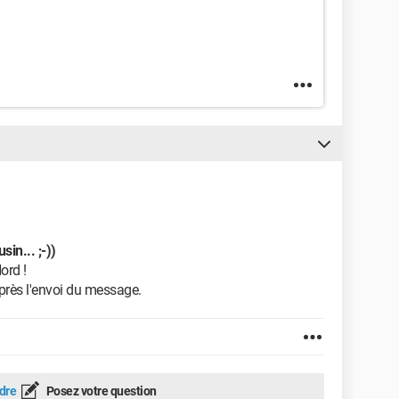
in... ;-))
ord !
 après l'envoi du message.
dre
Posez votre question