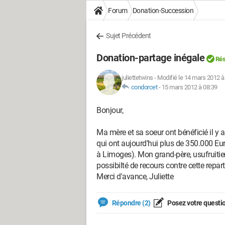
Forum
Donation-Succession
Sujet Précédent
Donation-partage inégale
Rés
juliettetwins
-
Modifié le 14 mars 2012 à
condorcet
-
15 mars 2012 à 08:39
Bonjour,
Ma mère et sa soeur ont bénéficié il y
qui ont aujourd'hui plus de 350.000 Eu
à Limoges). Mon grand-père, usufruitier d
possibilté de recours contre cette reparti
Merci d'avance, Juliette
Répondre (2)
Posez votre questi