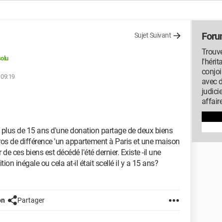
Foru
Sujet Suivant
Trouve
olu
l'héri
conjoi
 09:19
avec 
judici
affair
 a plus de 15 ans d'une donation partage de deux biens
ros de différence 'un appartement à Paris et une maison
e ces biens est décédé l'été dernier. Existe -il une
tion inégale ou cela at-il était scellé il y a 15 ans?
on
Partager