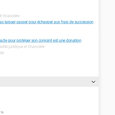
et financière
pas laisser passer pour échapper aux frais de succession
acte pour protéger son conjoint est une donation
ualité juridique et financière
ide
:16