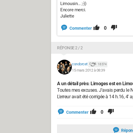
Limousin... ;-))
Encore merci.
Juliette
0
Commenter
RÉPONSE 2 / 2
condorcet
18 374
15 mars 2012 à 08:39
A un détail près: Limoges est en Limous
Toutes mes excuses. J'avais perdu le N
L'erreur avait été corrigée à 14 h.16, 4'
0
Commenter
Répon