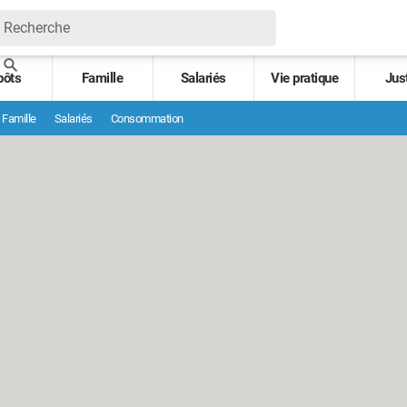
pôts
Famille
Salariés
Vie pratique
Jus
Famille
Salariés
Consommation