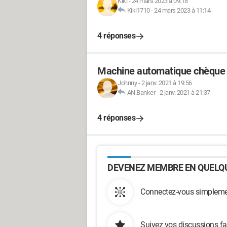
Kiki
-
24 mars 2023 à 09:18
Kiki1710
-
24 mars 2023 à 11:14
4 réponses
Machine automatique chèque
Johnny
-
2 janv. 2021 à 19:56
AN.Banker
-
2 janv. 2021 à 21:37
4 réponses
DEVENEZ MEMBRE EN QUELQU
Connectez-vous simplemen
Suivez vos discussions fa