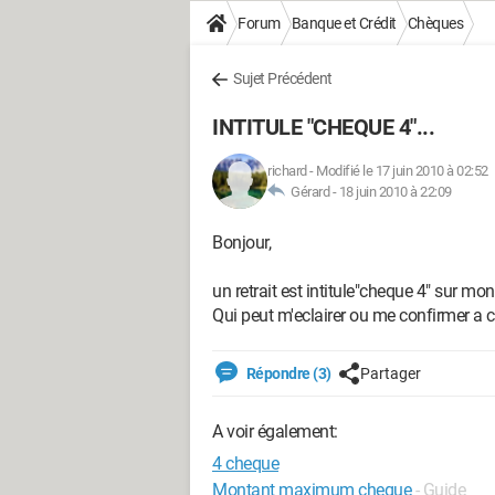
Forum
Banque et Crédit
Chèques
Sujet Précédent
INTITULE "CHEQUE 4"...
richard
-
Modifié le 17 juin 2010 à 02:52
Gérard -
18 juin 2010 à 22:09
Bonjour,
un retrait est intitule"cheque 4" sur mo
Qui peut m'eclairer ou me confirmer a c
Répondre (3)
Partager
A voir également:
4 cheque
Montant maximum cheque
- Guide