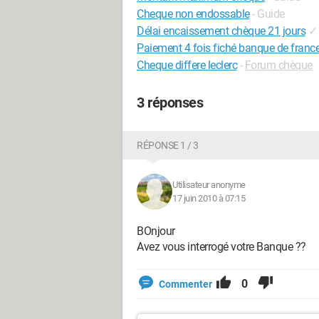
Cheque non endossable
- Guide
Délai encaissement chèque 21 jours
✓
Paiement 4 fois fiché banque de franc
Cheque differe leclerc
-
Forum chèque
3 réponses
RÉPONSE 1 / 3
Utilisateur anonyme
17 juin 2010 à 07:15
BOnjour
Avez vous interrogé votre Banque ??
0
Commenter