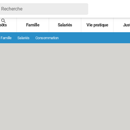
pôts
Famille
Salariés
Vie pratique
Jus
Famille
Salariés
Consommation