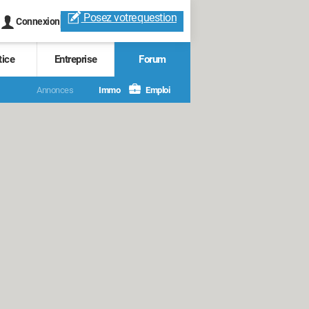
Posez votre
question
Connexion
tice
Entreprise
Forum
Annonces
Immo
Emploi