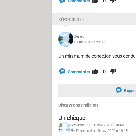
0
Commenter
RÉPONSE 3 / 3
Gérard
18 juin 2010 à 22:09
Un minimum de correction vous conduira
0
Commenter
Répon
Discussions similaires
Un chèque
SonameDrun
-
8 nov. 2020 à 14:46
Pierrecastor
-
8 nov. 2020 à 18:45