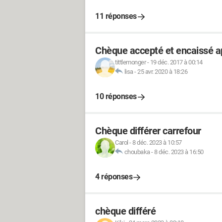
11 réponses
Chèque accepté et encaissé apr
tittlemonger
-
19 déc. 2017 à 00:14
lisa
-
25 avr. 2020 à 18:26
10 réponses
Chèque différer carrefour
Carol
-
8 déc. 2023 à 10:57
choubaka
-
8 déc. 2023 à 16:50
4 réponses
chèque différé