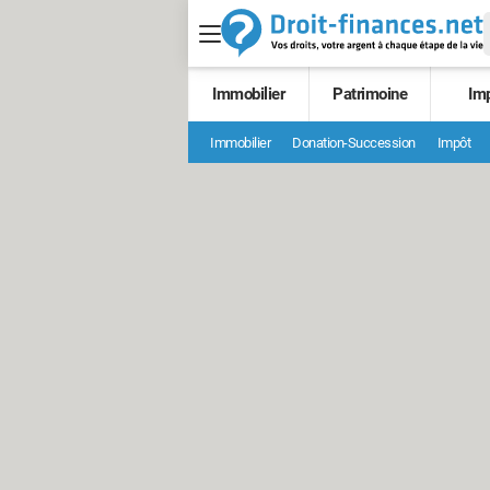
Immobilier
Patrimoine
Im
Immobilier
Donation-Succession
Impôt