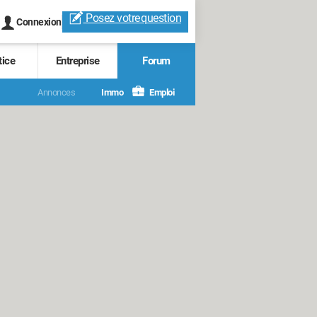
Posez votre
question
Connexion
tice
Entreprise
Forum
Annonces
Immo
Emploi