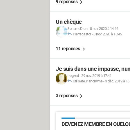
9 réponses
Un chèque
SonameDrun
-
8 nov. 2020 à 14:46
Pierrecastor
-
8 nov. 2020 à 18:45
11 réponses
Je suis dans une impasse, num
frogzed
-
29 nov. 2019 à 17:41
Utilisateur anonyme
-
3 déc. 2019 à 16
3 réponses
DEVENEZ MEMBRE EN QUELQU