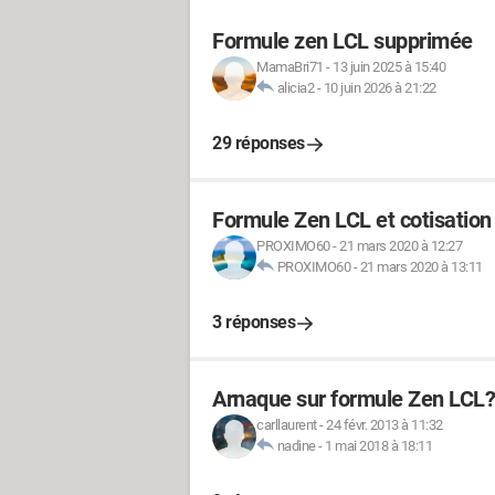
Formule zen LCL supprimée
MamaBri71
-
13 juin 2025 à 15:40
alicia2
-
10 juin 2026 à 21:22
29 réponses
Formule Zen LCL et cotisation
PROXIMO60
-
21 mars 2020 à 12:27
PROXIMO60
-
21 mars 2020 à 13:11
3 réponses
Arnaque sur formule Zen LCL?
carllaurent
-
24 févr. 2013 à 11:32
nadine
-
1 mai 2018 à 18:11