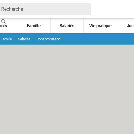
pôts
Famille
Salariés
Vie pratique
Jus
Famille
Salariés
Consommation