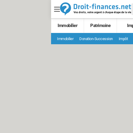
Immobilier
Patrimoine
Im
Immobilier
Donation-Succession
Impôt