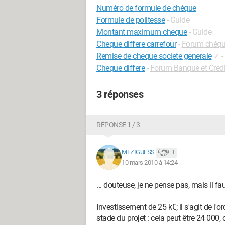
Numéro de formule de chèque
Formule de politesse
- Guide
Montant maximum cheque
- Guide
Cheque differe carrefour
-
Forum chèq
Remise de cheque societe generale
✓
-
Cheque differe
-
Forum Banque et Crédi
3 réponses
RÉPONSE 1 / 3
MEZIGUESS
1
10 mars 2010 à 14:24
... douteuse, je ne pense pas, mais il fa
Investissement de 25 k€; il s'agit de l'o
stade du projet : cela peut être 24 000