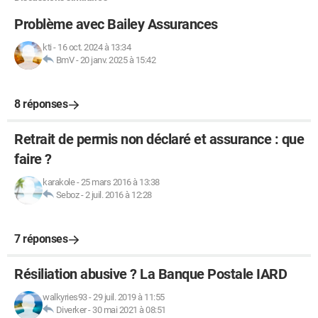
Problème avec Bailey Assurances
kti
-
16 oct. 2024 à 13:34
BmV
-
20 janv. 2025 à 15:42
8 réponses
Retrait de permis non déclaré et assurance : que
faire ?
karakole
-
25 mars 2016 à 13:38
Seboz
-
2 juil. 2016 à 12:28
7 réponses
Résiliation abusive ? La Banque Postale IARD
walkyries93
-
29 juil. 2019 à 11:55
Diverker
-
30 mai 2021 à 08:51