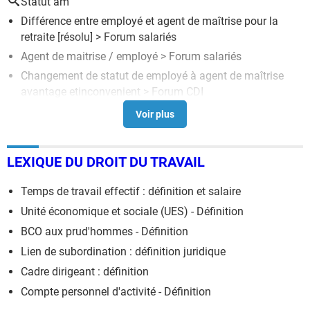
Statut am
Différence entre employé et agent de maîtrise pour la
retraite
[résolu] >
Forum salariés
Agent de maitrise / employé
>
Forum salariés
Changement de statut de employé à agent de maîtrise
avantage etinconvenient
>
Forum CDI
Statuts d'association loi 1901 : modèle gratuit en Word
>
Guide
Embauché comme technicien mais déclaré agent de
LEXIQUE DU DROIT DU TRAVAIL
maîtrise.
>
Forum contrat de travail
Temps de travail effectif : définition et salaire
Unité économique et sociale (UES) - Définition
BCO aux prud'hommes - Définition
Lien de subordination : définition juridique
Cadre dirigeant : définition
Compte personnel d'activité - Définition