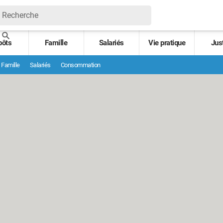
pôts
Famille
Salariés
Vie pratique
Jus
Famille
Salariés
Consommation