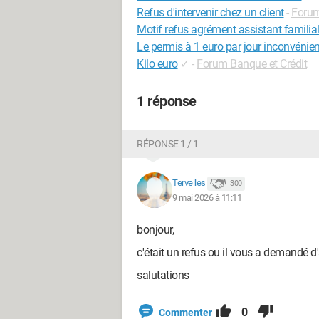
Refus d'intervenir chez un client
-
Forum
Motif refus agrément assistant familia
Le permis à 1 euro par jour inconvénie
Kilo euro
✓
-
Forum Banque et Crédit
1 réponse
RÉPONSE 1 / 1
Tervelles
300
9 mai 2026 à 11:11
bonjour,
c'était un refus ou il vous a demandé d
salutations
0
Commenter