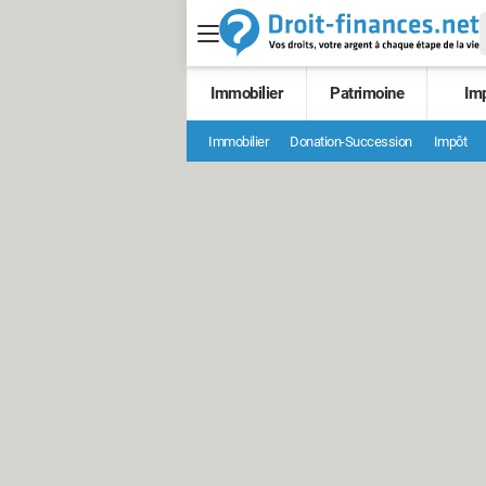
Immobilier
Patrimoine
Im
Immobilier
Donation-Succession
Impôt