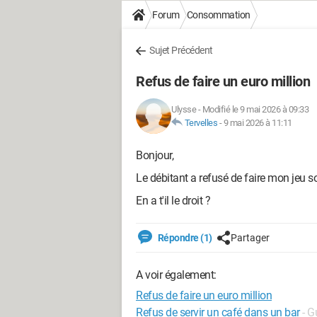
Forum
Consommation
Sujet Précédent
Refus de faire un euro million
Ulysse
-
Modifié le 9 mai 2026 à 09:33
Tervelles
-
9 mai 2026 à 11:11
Bonjour,
Le débitant a refusé de faire mon jeu so
En a t'il le droit ?
Répondre (1)
Partager
A voir également:
Refus de faire un euro million
Refus de servir un café dans un bar
- G