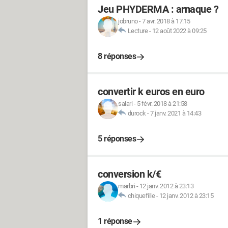
Jeu PHYDERMA : arnaque ?
jobruno
-
7 avr. 2018 à 17:15
Lecture
-
12 août 2022 à 09:25
8 réponses
convertir k euros en euro
salari
-
5 févr. 2018 à 21:58
durock
-
7 janv. 2021 à 14:43
5 réponses
conversion k/€
marbri
-
12 janv. 2012 à 23:13
chiquefille
-
12 janv. 2012 à 23:15
1 réponse