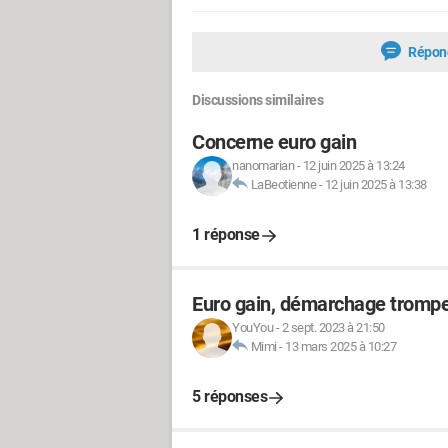
Répon
Discussions similaires
Concerne euro gain
nanomarian
-
12 juin 2025 à 13:24
LaBeotienne
-
12 juin 2025 à 13:38
1 réponse
Euro gain, démarchage tromp
YouYou
-
2 sept. 2023 à 21:50
Mimi
-
13 mars 2025 à 10:27
5 réponses