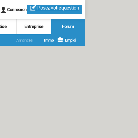
Posez votre
question
Connexion
tice
Entreprise
Forum
Annonces
Immo
Emploi