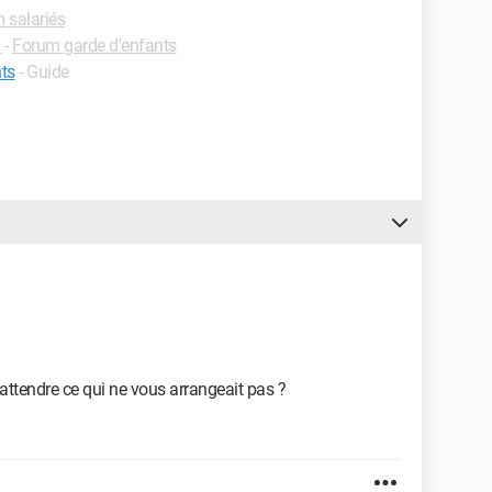
 salariés
l
-
Forum garde d'enfants
nts
- Guide
'attendre ce qui ne vous arrangeait pas ?