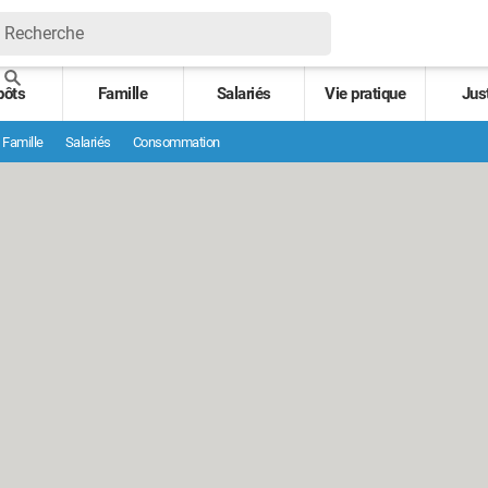
pôts
Famille
Salariés
Vie pratique
Jus
Famille
Salariés
Consommation