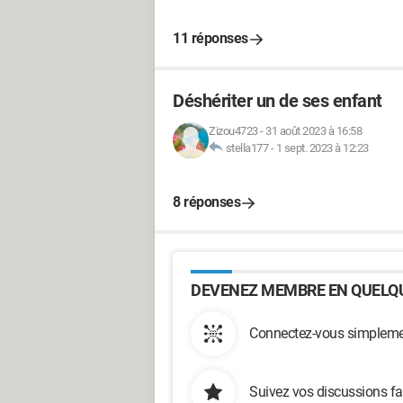
11 réponses
Déshériter un de ses enfant
Zizou4723
-
31 août 2023 à 16:58
stella177
-
1 sept. 2023 à 12:23
8 réponses
DEVENEZ MEMBRE EN QUELQU
Connectez-vous simplemen
Suivez vos discussions fa