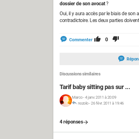
dossier de son avocat
?
Oui, il y aura accès par le biais de son 
contradictoire. Les deux parties doiven
0
Commenter
Répon
Discussions similaires
Tarif baby sitting pas sur ...
Marco
-
4 janv. 2011 à 20:09
nozolo
-
26 févr. 2011 à 19:46
4 réponses