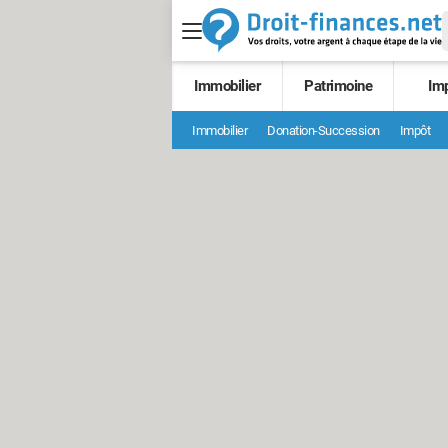
Immobilier
Patrimoine
Im
Immobilier
Donation-Succession
Impôt