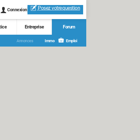
Posez votre
question
Connexion
tice
Entreprise
Forum
Annonces
Immo
Emploi