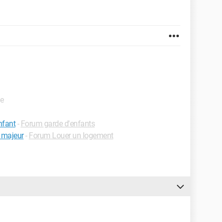
de
nfant
-
Forum garde d'enfants
 majeur
-
Forum Louer un logement