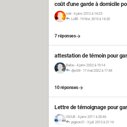
coût d'une garde à domicile po
noé
-
6 janv. 2012 à 14:25
Lollll
-
19 févr. 2015 à 16:20
7 réponses
attestation de témoin pour ga
Balou
-
4 janv. 2022 à 19:14
djivi38
-
17 mai 2022 à 17:48
10 réponses
Lettre de témoignage pour ga
ISOUE
-
4 janv. 2011 à 20:46
pigeon21
-
3 juil. 2013 à 21:16