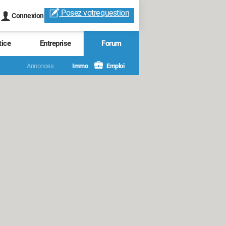
Posez votre
question
Connexion
tice
Entreprise
Forum
Annonces
Immo
Emploi