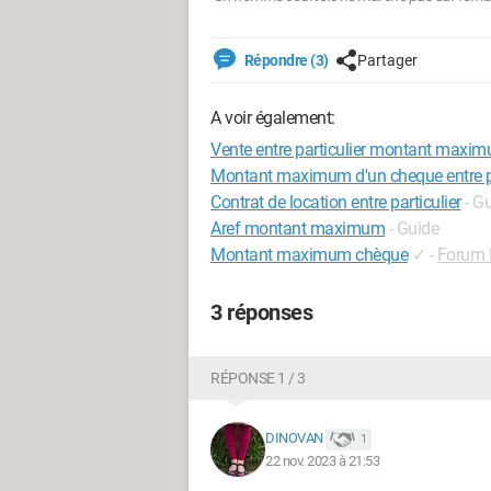
Répondre (3)
Partager
A voir également:
Vente entre particulier montant maxi
Montant maximum d'un cheque entre pa
Contrat de location entre particulier
- G
Aref montant maximum
- Guide
Montant maximum chèque
✓
-
Forum B
3 réponses
RÉPONSE 1 / 3
DINOVAN
1
22 nov. 2023 à 21:53