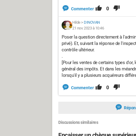
0
Commenter
Hilde
>
DINOVAN
21 nov. 2023 à 10:46
Poser la question directement à l'adminis
privé). Et, suivant la réponse de l'inspec
contrôle ultérieur.
.
[Pour les ventes de certains types d'or,
général des impôts. Et dans les méandre
lorsqu'il y a plusieurs acquéreurs diffé
0
Commenter
Répon
Discussions similaires
Encaisser un chèque supérieu