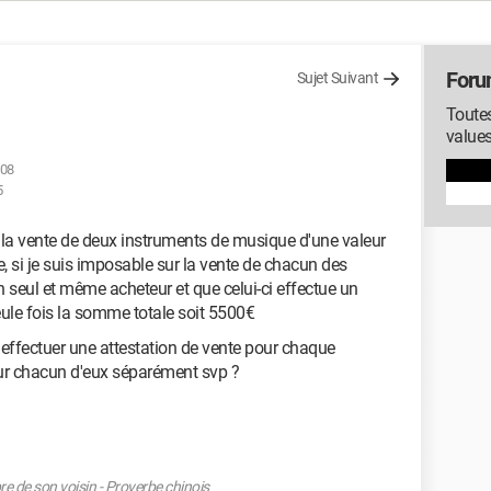
Foru
Sujet Suivant
Toutes
value
:08
5
e la vente de deux instruments de musique d'une valeur
e, si je suis imposable sur la vente de chacun des
un seul et même acheteur et que celui-ci effectue un
eule fois la somme totale soit 5500€
 effectuer une attestation de vente pour chaque
pour chacun d'eux séparément svp ?
 de son voisin - Proverbe chinois