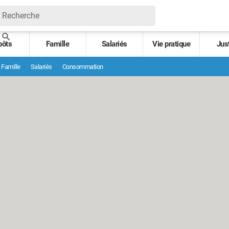
pôts
Famille
Salariés
Vie pratique
Jus
Famille
Salariés
Consommation