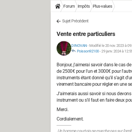
Forum
Impôts
Plus-values
Sujet Précédent
Vente entre particuliers
DINOVAN
-
Modifié le 20 nov. 2023 à 09
Poisson92100
-
29 janv. 2024 à 12:5
Bonjour, j'aimerai savoir dans le cas d
de 2500€ pour l'un et 3000€ pour l'autr
instruments étant donné qu'il s'agit d'
virement bancaire pour régler en une s
J'aimerais aussi savoir si nous devons
instrument ou s'il faut en faire deux 
Merci.
Cordialement.
Un homme courtois ne marche pas sur l'ombre