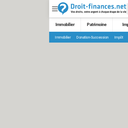
Immobilier
Patrimoine
Im
Immobilier
Donation-Succession
Impôt