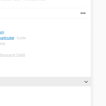
mum
rticulier
- Guide
uide
anque et Crédit