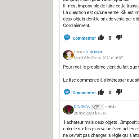
Il m'est impossible de faire cette tran
La question est qu'une vente >5k est i
deux objets dont le prix de vente par ob
Cordialement.
0
Commenter
Hilde
>
DINOVAN
Modifié le 20 nov. 2023 à 16:07
Pour moi, le problème vient du fait que 
.
Le fisc commence à s'intéresser aux site
0
Commenter
DINOVAN
>
Hilde
1
20 nov. 2023 à 16:18
1 acheteur mais deux objets. L'impositio
calcule sur les plus value éventuelles et
ne devrait pas changer la règle qui s'atta