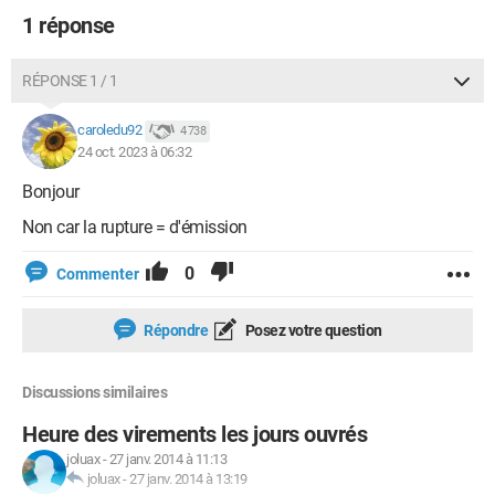
1 réponse
RÉPONSE 1 / 1
caroledu92
4 738
24 oct. 2023 à 06:32
Bonjour
Non car la rupture = d'émission
0
Commenter
Répondre
Posez votre question
Discussions similaires
Heure des virements les jours ouvrés
joluax
-
27 janv. 2014 à 11:13
joluax
-
27 janv. 2014 à 13:19