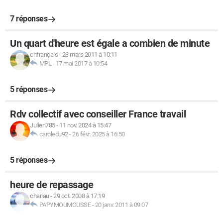
7 réponses
Un quart d'heure est égale a combien de minute
chfrançais
-
23 mars 2011 à 10:11
MPL
-
17 mai 2017 à 10:54
5 réponses
Rdv collectif avec conseiller France travail
Julien785
-
11 nov. 2024 à 15:47
caroledu92
-
26 févr. 2025 à 16:50
5 réponses
heure de repassage
charlau
-
29 oct. 2008 à 17:19
PAPYMOUMOUSSE
-
20 janv. 2011 à 09:07