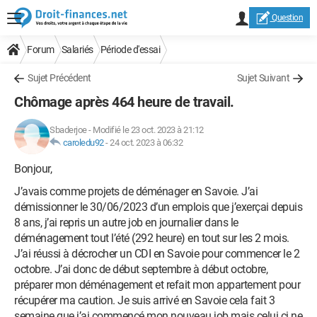
Question
Forum
Salariés
Période d'essai
Sujet Précédent
Sujet Suivant
Chômage après 464 heure de travail.
Sbaderjoe
-
Modifié le 23 oct. 2023 à 21:12
caroledu92
-
24 oct. 2023 à 06:32
Bonjour,
J’avais comme projets de déménager en Savoie. J’ai
démissionner le 30/06/2023 d’un emplois que j’exerçai depuis
8 ans, j’ai repris un autre job en journalier dans le
déménagement tout l’été (292 heure) en tout sur les 2 mois.
J’ai réussi à décrocher un CDI en Savoie pour commencer le 2
octobre. J’ai donc de début septembre à début octobre,
préparer mon déménagement et refait mon appartement pour
récupérer ma caution. Je suis arrivé en Savoie cela fait 3
semaine que j’ai commencé mon nouveau job mais celui ci ne