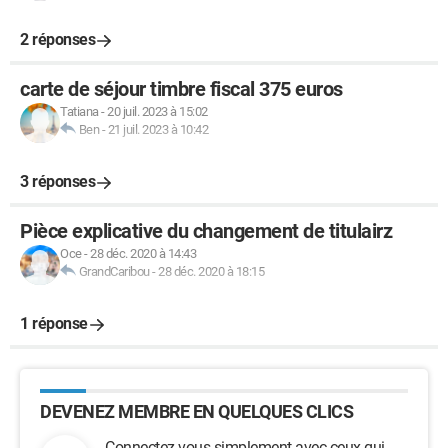
2 réponses
carte de séjour timbre fiscal 375 euros
Tatiana
-
20 juil. 2023 à 15:02
Ben
-
21 juil. 2023 à 10:42
3 réponses
Pièce explicative du changement de titulairz
Oce
-
28 déc. 2020 à 14:43
GrandCaribou
-
28 déc. 2020 à 18:15
1 réponse
DEVENEZ MEMBRE EN QUELQUES CLICS
Connectez-vous simplement avec ceux qui