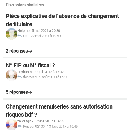
Discussions similaires
Pièce explicative de l’absence de changement
de titulaire
Helpme
-
5 mai 2021 à 20:30
Dru
-
22 mai 2021 à 19:53
2 réponses
N° FIP ou N° fiscal ?
titiphila06
-
22 juil. 2017 à 17:02
flocroisic
-
2 août 2019 à 09:39
5 réponses
Changement menuiseries sans autorisation
risques bdf ?
falloutgirl
-
12 févr. 2017 à 16:28
Poisson92100
-
13 févr. 2017 à 16:49