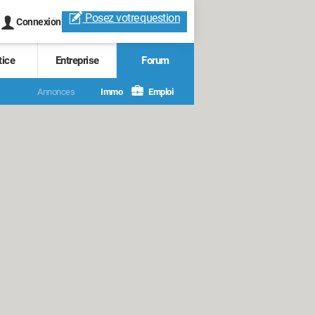
Posez votre
question
Connexion
tice
Entreprise
Forum
Annonces
Immo
Emploi