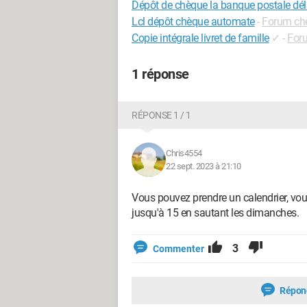
Dépôt de chèque la banque postale dél
Lcl dépôt chèque automate
-
Forum ch
Copie intégrale livret de famille
✓
-
Foru
1 réponse
RÉPONSE 1 / 1
Chris4554
22 sept. 2023 à 21:10
Vous pouvez prendre un calendrier, vou
jusqu'à 15 en sautant les dimanches.
3
Commenter
Répon