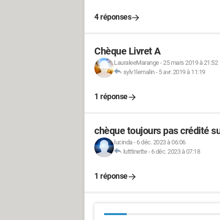
4 réponses
Chèque Livret A
LauraleeMarange
-
25 mars 2019 à 21:52
sylv1lemalin
-
5 avr. 2019 à 11:19
1 réponse
chèque toujours pas crédité 
lucinda
-
6 déc. 2023 à 06:06
lutttinette
-
6 déc. 2023 à 07:18
1 réponse