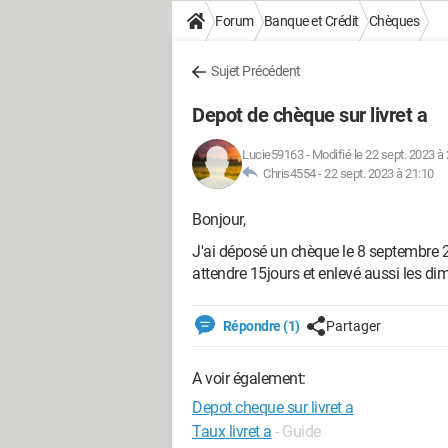
Forum
Banque et Crédit
Chèques
Sujet Précédent
Depot de chèque sur livret a
Lucie59163
-
Modifié le 22 sept. 2023 à
Chris4554 -
22 sept. 2023 à 21:10
Bonjour,
J'ai déposé un chèque le 8 septembre 20
attendre 15jours et enlevé aussi les d
Répondre (1)
Partager
A voir également:
Depot cheque sur livret a
Taux livret a
- Guide