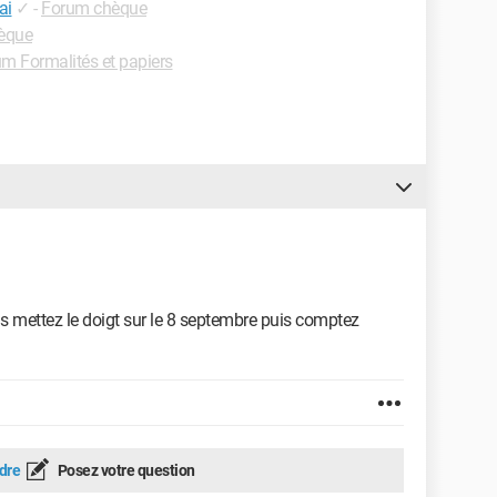
ai
✓
-
Forum chèque
èque
m Formalités et papiers
s mettez le doigt sur le 8 septembre puis comptez
dre
Posez votre question