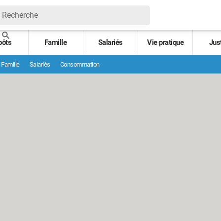
pôts
Famille
Salariés
Vie pratique
Jus
Famille
Salariés
Consommation