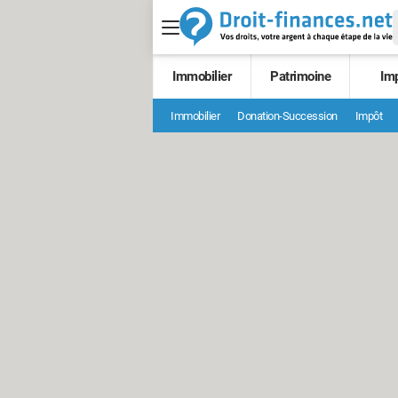
Immobilier
Patrimoine
Im
Immobilier
Donation-Succession
Impôt