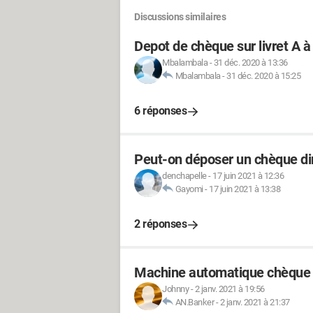
Discussions similaires
Depot de chèque sur livret A à
Mbalambala
-
31 déc. 2020 à 13:36
Mbalambala
-
31 déc. 2020 à 15:25
6 réponses
Peut-on déposer un chèque dir
denchapelle
-
17 juin 2021 à 12:36
Gayomi
-
17 juin 2021 à 13:38
2 réponses
Machine automatique chèque
Johnny
-
2 janv. 2021 à 19:56
AN.Banker
-
2 janv. 2021 à 21:37