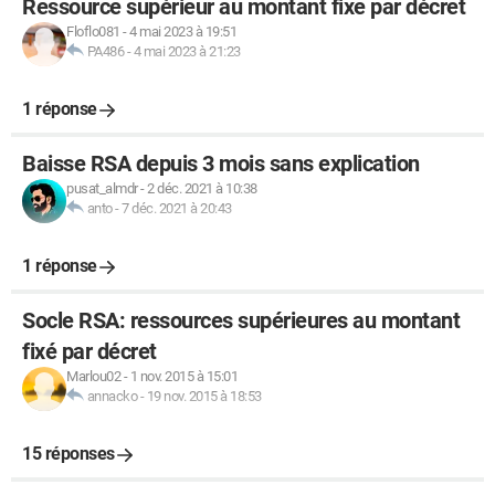
Ressource supérieur au montant fixe par décret
Floflo081
-
4 mai 2023 à 19:51
PA486
-
4 mai 2023 à 21:23
1 réponse
Baisse RSA depuis 3 mois sans explication
pusat_almdr
-
2 déc. 2021 à 10:38
anto
-
7 déc. 2021 à 20:43
1 réponse
Socle RSA: ressources supérieures au montant
fixé par décret
Marlou02
-
1 nov. 2015 à 15:01
annacko
-
19 nov. 2015 à 18:53
15 réponses