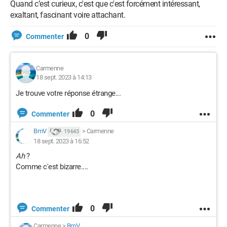
Quand c’est curieux, c'est que c'est forcément intéressant,
exaltant, fascinant voire attachant.
0
Commenter
Carmenne
18 sept. 2023 à 14:13
Je trouve votre réponse étrange...
0
Commenter
BmV
>
Carmenne
19 643
18 sept. 2023 à 16:52
Ah
?
Comme c'est bizarre....
0
Commenter
Carmenne
>
BmV