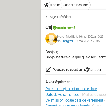
Forum
Aides et allocations
Sujet Précédent
Cej
Résolu/Fermé
Nono
-
Modifié le 16 mai 2022 à 10:26
Energizor
-
17 mai 2022 à 21:35
Bonjour,
Bonjour est-ce-que quelque a reçu sont
Posez votre question
Partager
A voir également:
Paiement cej mission locale date
Date de versement cej
- Meilleures rép
Cej mission locale date de versement
-
Garanti jeune mission locale
- Guide