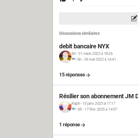
Discussions similaires
debit bancaire NYX
Bri
-
31 mars 2022 à 18:26
Bri
-
29 mai 2022 à 14:41
15 réponses
Résilier son abonnement JM 
Raph
-
13 janv. 2025 à 17:17
SR
-
17 févr. 2025 à 14:07
1 réponse