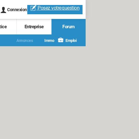
Posez votre
question
Connexion
tice
Entreprise
Forum
Annonces
Immo
Emploi