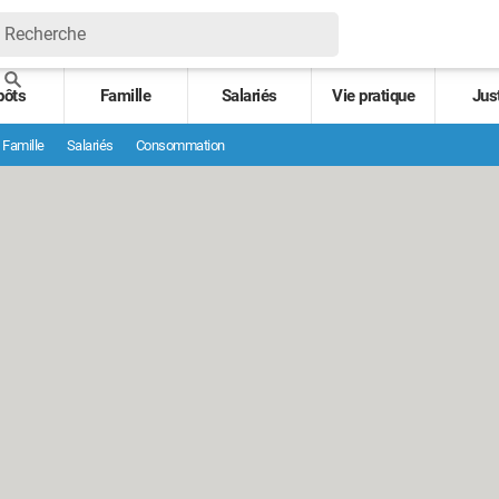
pôts
Famille
Salariés
Vie pratique
Jus
Famille
Salariés
Consommation