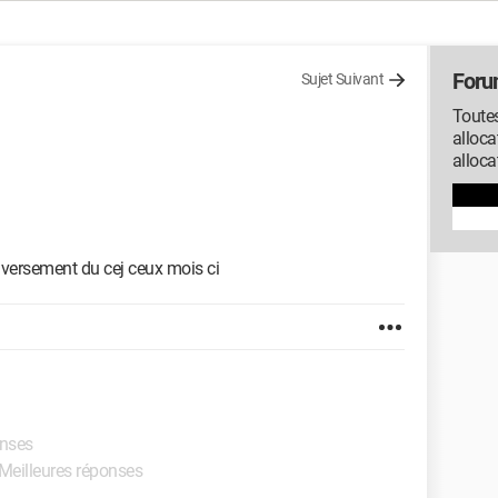
Forum
Sujet Suivant
Toutes
alloca
alloca
 versement du cej ceux mois ci
onses
 Meilleures réponses