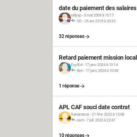
date du paiement des salaires
rallysp
-
5 mai 2008 à 15:17
GD
-
26 avr. 2018 à 20:53
32 réponses
Retard paiement mission loca
Evy404
-
17 janv. 2024 à 10:14
Ben
-
17 janv. 2024 à 10:48
1 réponse
APL CAF souci date contrat
Sananasss
-
21 févr. 2022 à 15:08
sam
-
7 juil. 2023 à 22:47
10 réponses