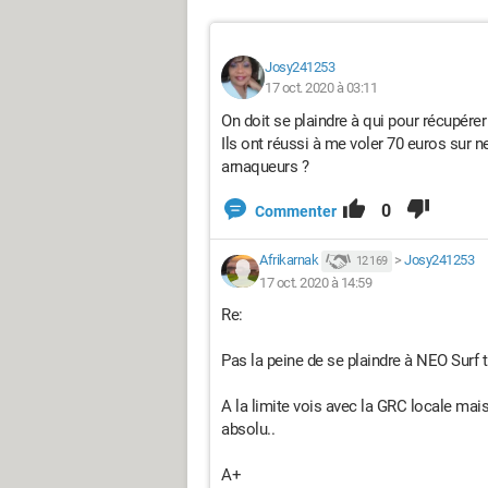
Josy241253
17 oct. 2020 à 03:11
On doit se plaindre à qui pour récupérer
Ils ont réussi à me voler 70 euros sur n
arnaqueurs ?
0
Commenter
Afrikarnak
>
Josy241253
12 169
17 oct. 2020 à 14:59
Re:
Pas la peine de se plaindre à NEO Surf 
A la limite vois avec la GRC locale mai
absolu..
A+