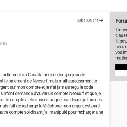
Foru
Sujet Suivant
Trouve
clause
litige
08:50
avec 
vos in
matiè
 actuellement au Canada pour un long séjour de
nant le paiement de Neosurf mais malheureusement je
'argent sur mon compte et je n'ai jamais reçu le code
e ils m'ont demandé d'ouvrir un compte Neosurf et que je
sur le compte a été aussi arnaquer soi-disant je fais des
mais fait de recharge le téléphone mon argent est parti
utre compte soi-disant j'ai manipulé pour recharger une