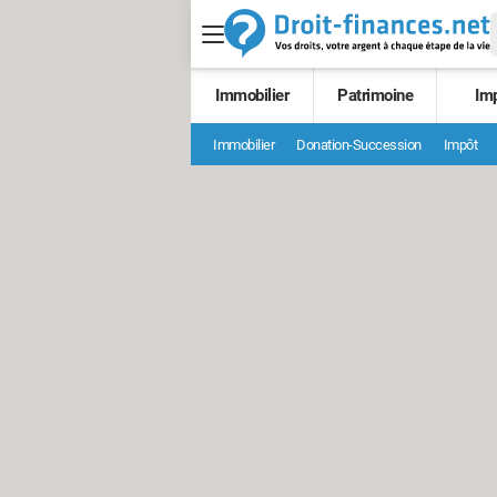
Immobilier
Patrimoine
Im
Immobilier
Donation-Succession
Impôt