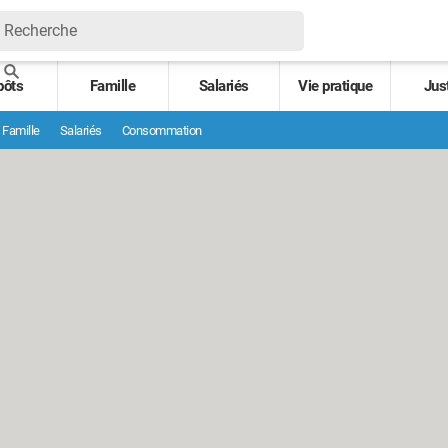
pôts
Famille
Salariés
Vie pratique
Jus
Famille
Salariés
Consommation