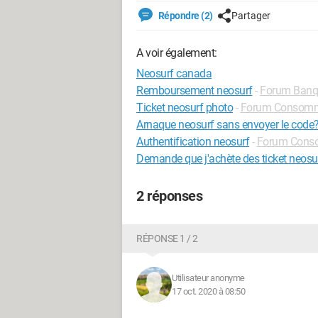
Répondre (2)
Partager
A voir également:
Neosurf canada
Remboursement neosurf
-
Forum Banqu
Ticket neosurf photo
-
Forum Consomm
Arnaque neosurf sans envoyer le code?
Authentification neosurf
-
Forum Cons
Demande que j'achète des ticket neosu
2 réponses
RÉPONSE 1 / 2
Utilisateur anonyme
17 oct. 2020 à 08:50