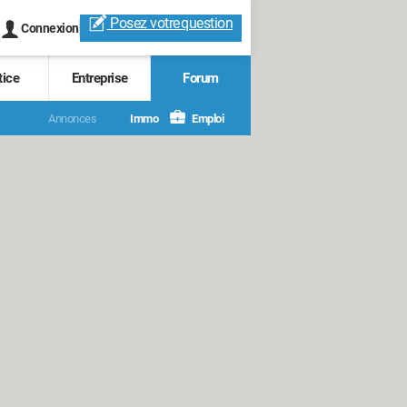
Posez votre
question
Connexion
tice
Entreprise
Forum
Annonces
Immo
Emploi