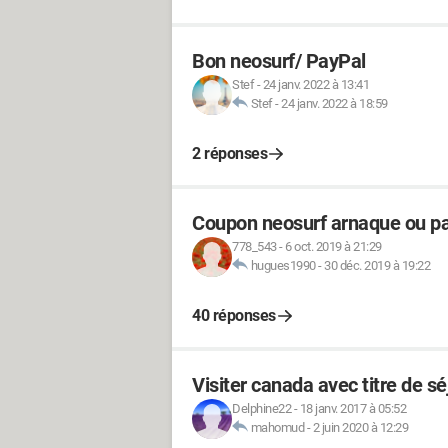
Bon neosurf/ PayPal
Stef
-
24 janv. 2022 à 13:41
Stef
-
24 janv. 2022 à 18:59
2 réponses
Coupon neosurf arnaque ou pa
778_543
-
6 oct. 2019 à 21:29
hugues1990
-
30 déc. 2019 à 19:22
40 réponses
Visiter canada avec titre de sé
Delphine22
-
18 janv. 2017 à 05:52
mahomud
-
2 juin 2020 à 12:29