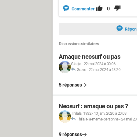
0
Commenter
Répon
Discussions similaires
Arnaque neosurf ou pas
Glagla
-
22 mai 2024 à 00:06
Grave
-
22 mai 2024 à 13:20
5 réponses
Neosurf : arnaque ou pas ?
Thilala_1932
-
10 janv. 2020 à 20:03
Thilala-la-meme-personne
-
24 mai 20
9 réponses