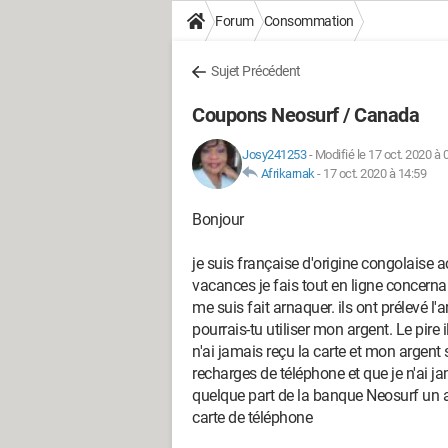
Forum
Consommation
Sujet Précédent
Coupons Neosurf / Canada
Josy241253
-
Modifié le 17 oct. 2020 à 
Afrikarnak
-
17 oct. 2020 à 14:59
Bonjour
je suis française d'origine congolaise
vacances je fais tout en ligne concer
me suis fait arnaquer. ils ont prélevé l
pourrais-tu utiliser mon argent. Le pir
n'ai jamais reçu la carte et mon argent 
recharges de téléphone et que je n'ai ja
quelque part de la banque Neosurf un a
carte de téléphone