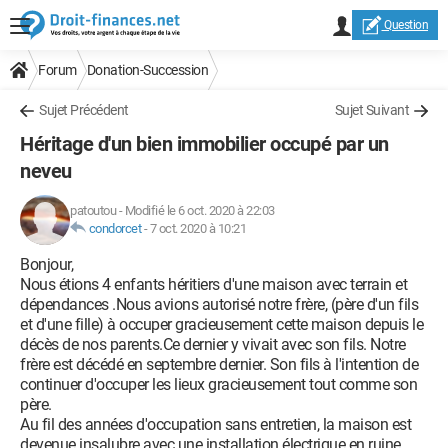
Question
Forum
Donation-Succession
Sujet Précédent
Sujet Suivant
Héritage d'un bien immobilier occupé par un
neveu
patoutou
-
Modifié le 6 oct. 2020 à 22:03
condorcet
-
7 oct. 2020 à 10:21
Bonjour,
Nous étions 4 enfants héritiers d'une maison avec terrain et
dépendances .Nous avions autorisé notre frère, (père d'un fils
et d'une fille) à occuper gracieusement cette maison depuis le
décès de nos parents.Ce dernier y vivait avec son fils. Notre
frère est décédé en septembre dernier. Son fils à l'intention de
continuer d'occuper les lieux gracieusement tout comme son
père.
Au fil des années d'occupation sans entretien, la maison est
devenue insalubre avec une installation électrique en ruine,