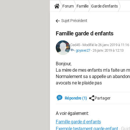
Forum
Famille
Garde d'enfants
Sujet Précédent
Famille garde d enfants
Ced45
-
Modifié le 26 janv. 2019 à 11:16
goyave27
-
26 janv. 2019 à 12:13
Bonjour,
La mère de mes enfants m'a faite un mo
Normalement sa s appelle un abandon-d
avocats ne le plaide pas
Répondre (1)
Partager
A voir également:
Famille garde d enfants
Exemple testament garde enfant
- Gui