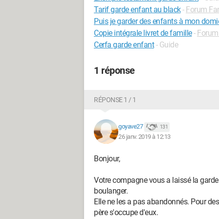
Tarif garde enfant au black
-
Forum Fam
Puis je garder des enfants à mon domi
Copie intégrale livret de famille
-
Forum 
Cerfa garde enfant
- Guide
1 réponse
RÉPONSE 1 / 1
goyave27
131
26 janv. 2019 à 12:13
Bonjour,
Votre compagne vous a laissé la garde d
boulanger.
Elle ne les a pas abandonnés. Pour des r
père s'occupe d'eux.