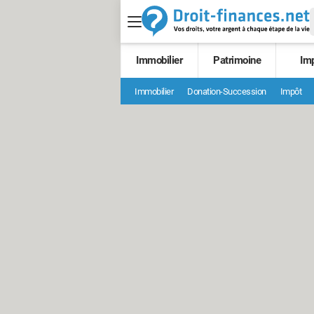
Immobilier
Patrimoine
Im
Immobilier
Donation-Succession
Impôt