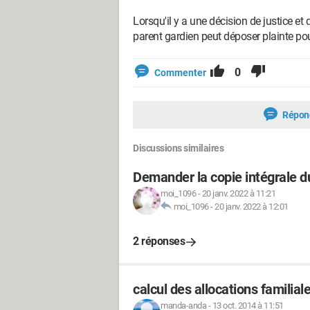
Lorsqu'il y a une décision de justice et
parent gardien peut déposer plainte po
0
Commenter
Répon
Discussions similaires
Demander la copie intégrale du
moi_1096
-
20 janv. 2022 à 11:21
moi_1096
-
20 janv. 2022 à 12:01
2 réponses
calcul des allocations familia
manda-anda
-
13 oct. 2014 à 11:51