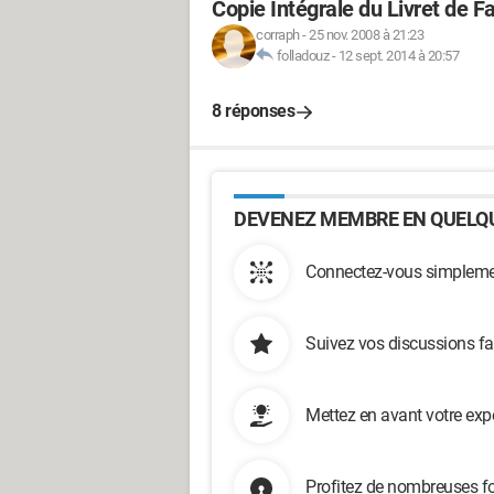
Copie Intégrale du Livret de F
corraph
-
25 nov. 2008 à 21:23
folladouz
-
12 sept. 2014 à 20:57
8 réponses
DEVENEZ MEMBRE EN QUELQU
Connectez-vous simplemen
Suivez vos discussions fa
Mettez en avant votre exp
Profitez de nombreuses fo