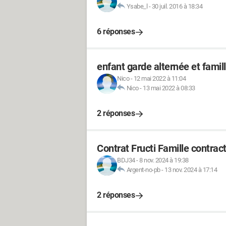
Ysabe_l
-
30 juil. 2016 à 18:34
6 réponses
enfant garde alternée et fami
Nico
-
12 mai 2022 à 11:04
Nico
-
13 mai 2022 à 08:33
2 réponses
Contrat Fructi Famille contra
BDJ34
-
8 nov. 2024 à 19:38
Argent-no-pb
-
13 nov. 2024 à 17:14
2 réponses