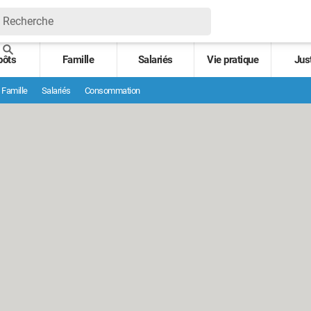
pôts
Famille
Salariés
Vie pratique
Jus
Famille
Salariés
Consommation