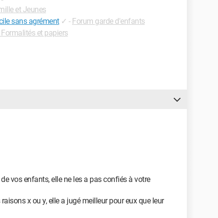
ille et Jeunes
cile sans agrément
✓
-
Forum garde d'enfants
Formalités et papiers
e vos enfants, elle ne les a pas confiés à votre
aisons x ou y, elle a jugé meilleur pour eux que leur