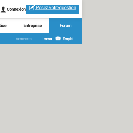
Posez votre
question
Connexion
tice
Entreprise
Forum
Annonces
Immo
Emploi