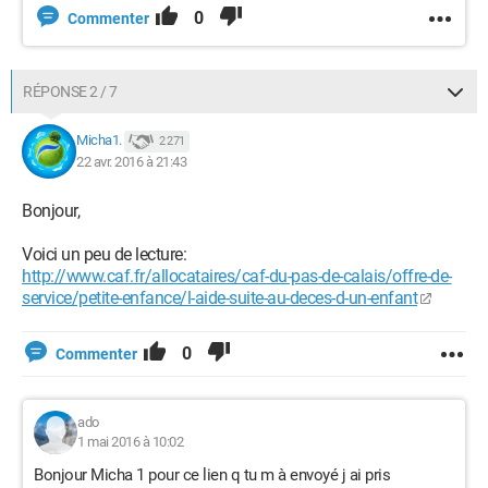
0
Commenter
RÉPONSE 2 / 7
Micha1.
2 271
22 avr. 2016 à 21:43
Bonjour,
Voici un peu de lecture:
http://www.caf.fr/allocataires/caf-du-pas-de-calais/offre-de-
service/petite-enfance/l-aide-suite-au-deces-d-un-enfant
0
Commenter
ado
1 mai 2016 à 10:02
Bonjour Micha 1 pour ce lien q tu m à envoyé j ai pris