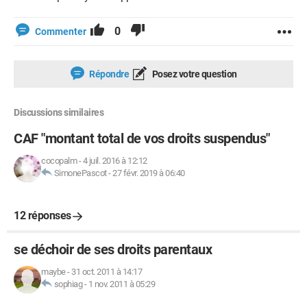
0
Commenter
Répondre
Posez votre question
Discussions similaires
CAF "montant total de vos droits suspendus"
cocopalm
-
4 juil. 2016 à 12:12
SimonePascot
-
27 févr. 2019 à 06:40
12 réponses
se déchoir de ses droits parentaux
maybe
-
31 oct. 2011 à 14:17
sophiag
-
1 nov. 2011 à 05:29