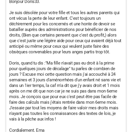
Bonjour Doris33.
Je suis désolée pour votre fille et tous les autres parents qui
ont vécus la perte de leur enfant. C'est toujours un
déchirement pour les concernés et une honte de devoir se
batailler auprès des administrations pour bénéficier de nos
droits, (Bien que certains pensent que c'est du profit,) alors
que c'est juste une légère aide pour ceux qui avaient déjà tout
anticipé ou même pour ceux qui veulent juste faire des
obsèques convenables pour leurs anges partis trop tôt.
Doris, quand tu dis :"Ma fille n'avait pas eu droit à la prime
pour quelques jours de décalage" tu parles de combien de
jours ? Excuse moi cette question mais j'ai accouché à 24
semaines et 3 jours d'aménorrhées d'un enfant né sans vie et
dans un 1ier temps, la caf m'a dit que j'y avais droit et 1 mois
après on me dit que non car je ne suis pas dans mon 6eme
mois. Je conçois que pour eux c'est peut être pas facile de
faire des calculs mais j'étais rentrée dans mon 6eme mois.
J'essaie par tout les moyens de faire valoir mes droits mais
n'ayant pas toutes les connaissances des textes de lois, je
vais à la pêche aux infos !
Cordialement. Ema