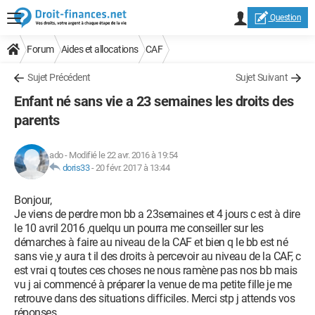
Question
Forum
Aides et allocations
CAF
Sujet Précédent
Sujet Suivant
Enfant né sans vie a 23 semaines les droits des
parents
ado
-
Modifié le 22 avr. 2016 à 19:54
doris33
-
20 févr. 2017 à 13:44
Bonjour,
Je viens de perdre mon bb a 23semaines et 4 jours c est à dire
le 10 avril 2016 ,quelqu un pourra me conseiller sur les
démarches à faire au niveau de la CAF et bien q le bb est né
sans vie ,y aura t il des droits à percevoir au niveau de la CAF, c
est vrai q toutes ces choses ne nous ramène pas nos bb mais
vu j ai commencé à préparer la venue de ma petite fille je me
retrouve dans des situations difficiles. Merci stp j attends vos
réponses