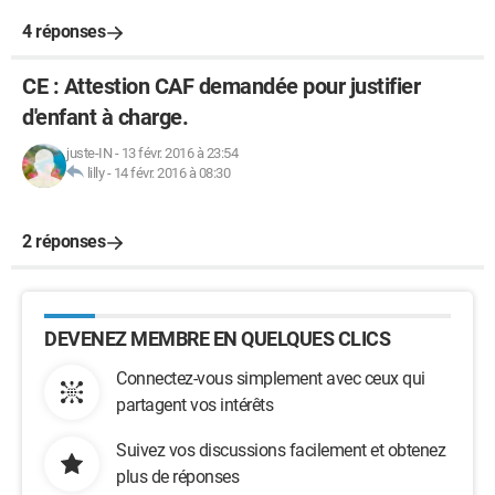
4 réponses
CE : Attestion CAF demandée pour justifier
d'enfant à charge.
juste-IN
-
13 févr. 2016 à 23:54
lilly
-
14 févr. 2016 à 08:30
2 réponses
DEVENEZ MEMBRE EN QUELQUES CLICS
Connectez-vous simplement avec ceux qui
partagent vos intérêts
Suivez vos discussions facilement et obtenez
plus de réponses