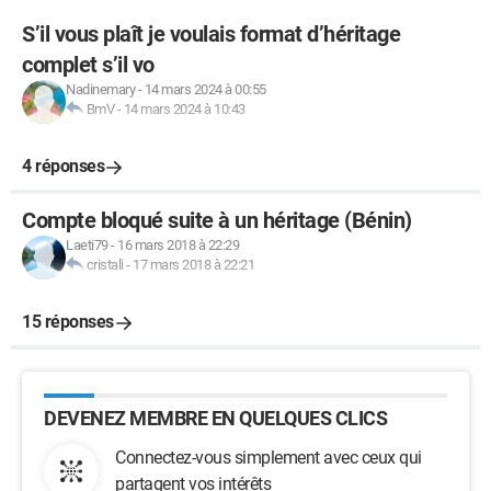
S’il vous plaît je voulais format d’héritage
complet s’il vo
Nadinemary
-
14 mars 2024 à 00:55
BmV
-
14 mars 2024 à 10:43
4 réponses
Compte bloqué suite à un héritage (Bénin)
Laeti79
-
16 mars 2018 à 22:29
cristali
-
17 mars 2018 à 22:21
15 réponses
DEVENEZ MEMBRE EN QUELQUES CLICS
Connectez-vous simplement avec ceux qui
partagent vos intérêts