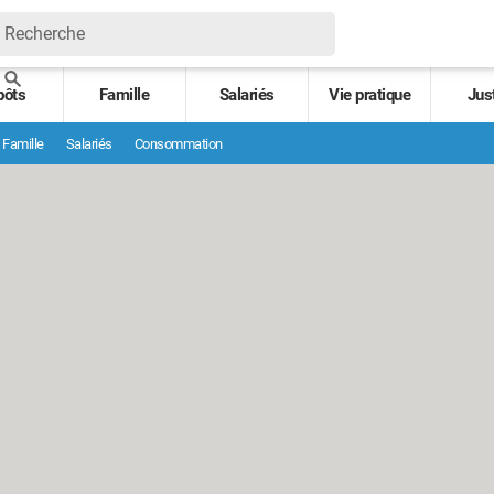
pôts
Famille
Salariés
Vie pratique
Jus
Famille
Salariés
Consommation