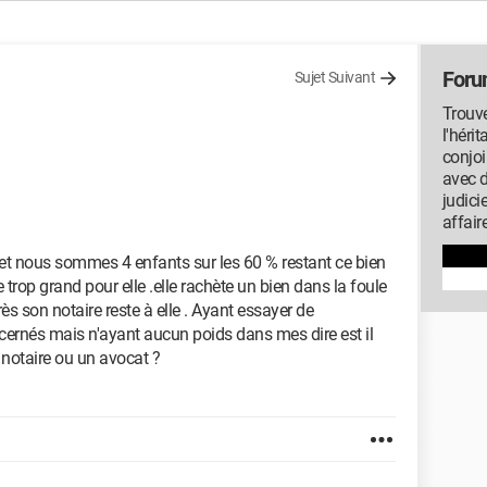
Foru
Sujet Suivant
Trouve
l'héri
conjoi
avec 
judici
affair
et nous sommes 4 enfants sur les 60 % restant ce bien
 trop grand pour elle .elle rachète un bien dans la foule
rès son notaire reste à elle . Ayant essayer de
cernés mais n'ayant aucun poids dans mes dire est il
 notaire ou un avocat ?