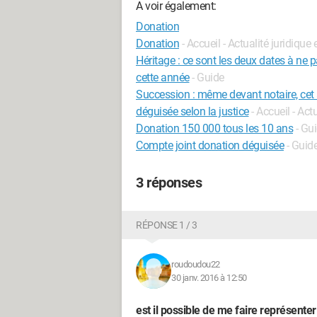
A voir également:
Donation
Donation
- Accueil - Actualité juridique 
Héritage : ce sont les deux dates à ne 
cette année
- Guide
Succession : même devant notaire, cet 
déguisée selon la justice
- Accueil - Act
Donation 150 000 tous les 10 ans
- Gu
Compte joint donation déguisée
- Guid
3 réponses
RÉPONSE 1 / 3
roudoudou22
30 janv. 2016 à 12:50
est il possible de me faire représenter