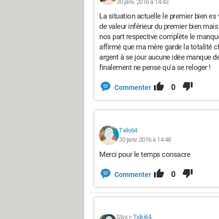
30 janv. 2016 à 14:43
La situation actuelle le premier bien e
de valeur inférieur du premier bien mai
nos part respective complète le manqu
affirmé que ma mère garde la totalité 
argent à se jour aucune idée manque de
finalement ne pense qu'a se reloger !
0
Commenter
Txiki64
30 janv. 2016 à 14:48
Merci pour le temps consacre
0
Commenter
Styx
>
Txiki64