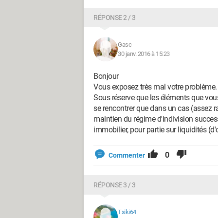
RÉPONSE 2 / 3
Gasc
30 janv. 2016 à 15:23
Bonjour
Vous exposez très mal votre problème.
Sous réserve que les éléments que vous
se rencontrer que dans un cas (assez ra
maintien du régime d'indivision success
immobilier, pour partie sur liquidités (d
0
Commenter
RÉPONSE 3 / 3
Txiki64