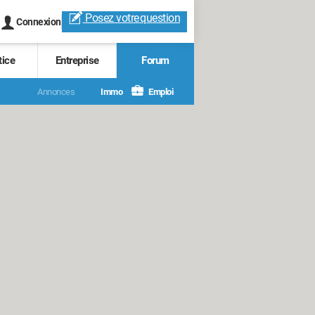
Posez votre
question
Connexion
tice
Entreprise
Forum
Annonces
Immo
Emploi