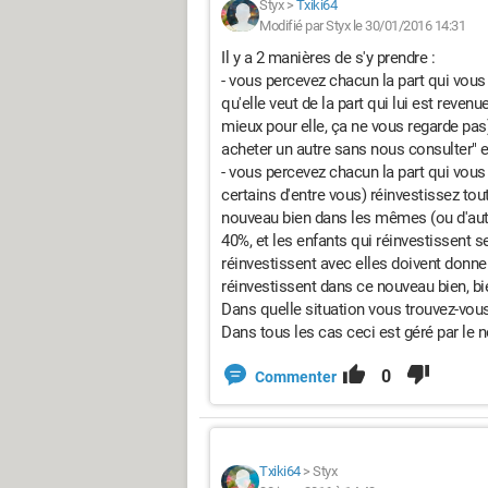
Styx
>
Txiki64
Modifié par Styx le 30/01/2016 14:31
Il y a 2 manières de s'y prendre :
- vous percevez chacun la part qui vous r
qu'elle veut de la part qui lui est revenue
mieux pour elle, ça ne vous regarde pas
acheter un autre sans nous consulter" est
- vous percevez chacun la part qui vous 
certains d'entre vous) réinvestissez tout
nouveau bien dans les mêmes (ou d'autr
40%, et les enfants qui réinvestissent s
réinvestissent avec elles doivent donner 
réinvestissent dans ce nouveau bien, bi
Dans quelle situation vous trouvez-vous
Dans tous les cas ceci est géré par le not
0
Commenter
Txiki64
>
Styx