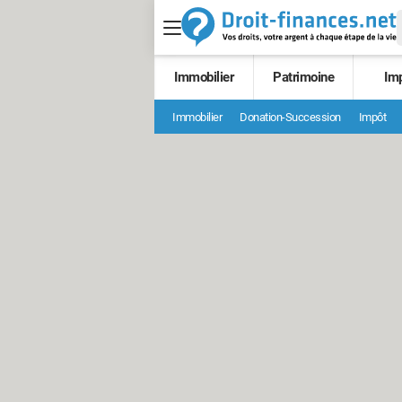
Immobilier
Patrimoine
Im
Immobilier
Donation-Succession
Impôt