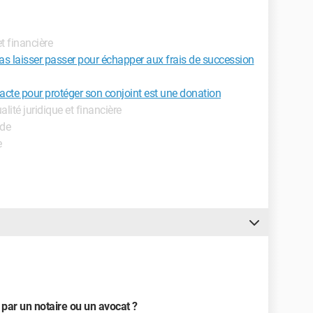
et financière
pas laisser passer pour échapper aux frais de succession
acte pour protéger son conjoint est une donation
ualité juridique et financière
ide
e
 par un notaire ou un avocat ?