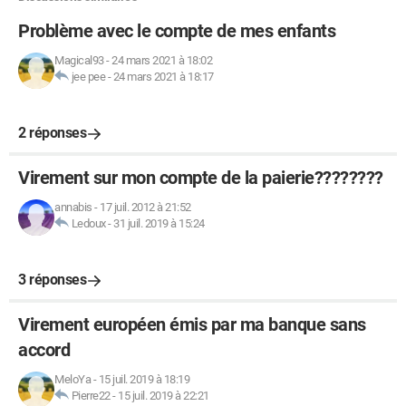
Problème avec le compte de mes enfants
Magical93
-
24 mars 2021 à 18:02
jee pee
-
24 mars 2021 à 18:17
2 réponses
Virement sur mon compte de la paierie????????
annabis
-
17 juil. 2012 à 21:52
Ledoux
-
31 juil. 2019 à 15:24
3 réponses
Virement européen émis par ma banque sans
accord
MeloYa
-
15 juil. 2019 à 18:19
Pierre22
-
15 juil. 2019 à 22:21