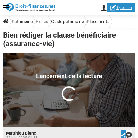
Question
Patrimoine
Fiches
Guide patrimoine
Placements
Bien rédiger la clause bénéficiaire
Epargne et assurance-vie
(assurance-vie)
Matthieu Blanc
22 juin 2025 01:55