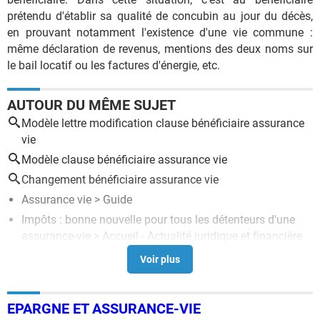
prétendu d'établir sa qualité de concubin au jour du décès,
en prouvant notamment l'existence d'une vie commune :
même déclaration de revenus, mentions des deux noms sur
le bail locatif ou les factures d'énergie, etc.
AUTOUR DU MÊME SUJET
Modèle lettre modification clause bénéficiaire assurance
vie
Modèle clause bénéficiaire assurance vie
Changement bénéficiaire assurance vie
Assurance vie
> Guide
Impôts : bonne nouvelle pour tous les détenteurs d'une
assurance-vie
> Accueil - Actualité juridique et financière
Lettre d'acceptation du bénéficiaire d'assurance-vie :
modèle
> Guide
Lettre de procuration : modèle simple et gratuit
> Accueil -
EPARGNE ET ASSURANCE-VIE
Modèles de lettres vie pratique