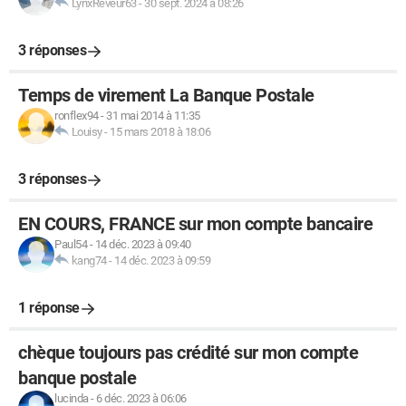
LynxReveur63
-
30 sept. 2024 à 08:26
3 réponses
Temps de virement La Banque Postale
ronflex94
-
31 mai 2014 à 11:35
Louisy
-
15 mars 2018 à 18:06
3 réponses
EN COURS, FRANCE sur mon compte bancaire
Paul54
-
14 déc. 2023 à 09:40
kang74
-
14 déc. 2023 à 09:59
1 réponse
chèque toujours pas crédité sur mon compte
banque postale
lucinda
-
6 déc. 2023 à 06:06