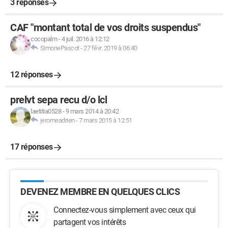
3 réponses
CAF "montant total de vos droits suspendus"
cocopalm
-
4 juil. 2016 à 12:12
SimonePascot
-
27 févr. 2019 à 06:40
12 réponses
prelvt sepa recu d/o lcl
laetitia0528
-
9 mars 2014 à 20:42
jeromeadrien
-
7 mars 2015 à 12:51
17 réponses
DEVENEZ MEMBRE EN QUELQUES CLICS
Connectez-vous simplement avec ceux qui
partagent vos intérêts