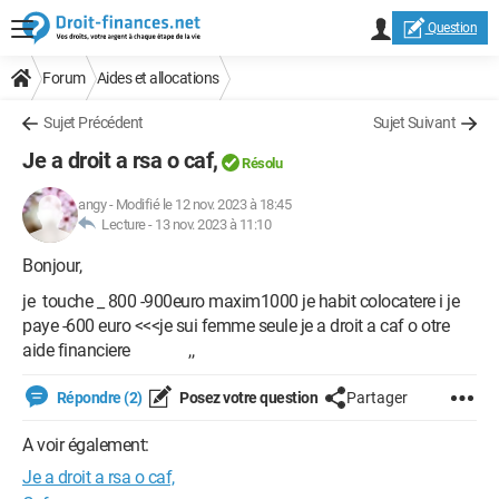
Question
Forum
Aides et allocations
Sujet Précédent
Sujet Suivant
Je a droit a rsa o caf,
Résolu
angy
-
Modifié le 12 nov. 2023 à 18:45
Lecture -
13 nov. 2023 à 11:10
Bonjour,
je touche _ 800 -900euro maxim1000 je habit colocatere i je
paye -600 euro <<<je sui femme seule je a droit a caf o otre
aide financiere ,,
Répondre (2)
Posez votre question
Partager
A voir également:
Je a droit a rsa o caf,