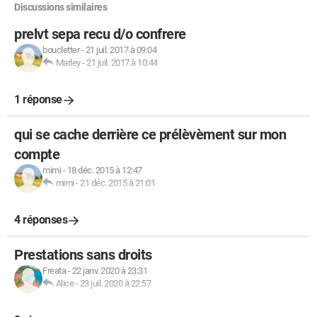
Discussions similaires
prelvt sepa recu d/o confrere
boucletter
-
21 juil. 2017 à 09:04
Marley
-
21 juil. 2017 à 10:44
1 réponse
qui se cache derrière ce prélèvèment sur mon
compte
mimi
-
18 déc. 2015 à 12:47
mimi
-
21 déc. 2015 à 21:01
4 réponses
Prestations sans droits
Freata
-
22 janv. 2020 à 23:31
Alice
-
23 juil. 2020 à 22:57