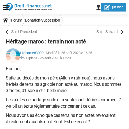
Question
Forum
Donation-Succession
Sujet Précédent
Sujet Suivant
Héritage maroc : terrain non acté
Hichame83000
-
Modifié le 25 août 2023 à 16:25
Ulpien1 -
25 août 2023 à 17:28
Bonjour,
Suite au décès de mon père (Allah y rahmou), nous avons
hérités de terrains agricole non acté au maroc. Nous sommes
3 frères, 01 soeur et 1 belle-mère.
Les règles de partage suite à la vente sont définis comment ?
y-a t-il un texte règlementaire concernant ce cas.
Nous avons eu écho que ces terrains non actés revenaient
directement aux fils du défunt. Est-ce exact ?