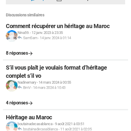
Discussions similaires
Comment récupérer un héritage au Maroc
Nina59.
-
12 janv. 2023 à 23:35
SamSam
-
14 janv. 2024 à 01:14
8 réponses
S’il vous plaît je voulais format d’héritage
complet s’il vo
Nadinemary
-
14 mars 2024 à 00:55
BmV
-
14 mars 2024 à 10:43
4 réponses
Héritage au Maroc
boutainadecasablanca
-
9 août 2021 à 03:51
boutainadecasablanca
-
11 août 2021 à 02:05