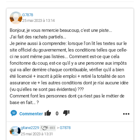
G7878
25 mai 2023 à 13:14
Bonjour, je vous remercie beaucoup, c'est une piste...
J'ai fait des rachats partiels...
Je peine aussi à comprendre: lorsque l'on lit les textes sur le
site officiel du gouvernement, les conditions telles que celle-
ci ne sont même pas listées... Comment est-ce que cela
foncitonne du coup, est-ce qu'il y a une personne aux impôts
qui va aller derrière chaque contribuable, vérifier qu'il a bien
été licencié + inscrit à pôle emploi + retiré la totalité de son
assurance vie + les autres conditions dont je n'ai aucune idée
(vu qu'elles ne sont pas évidentes) ???
Comment font les personnes dont ça n'est pas le métier de
base en fait... ?
0
Commenter
gitane2229
>
G7878
693
25 mai 2023 à 13:31