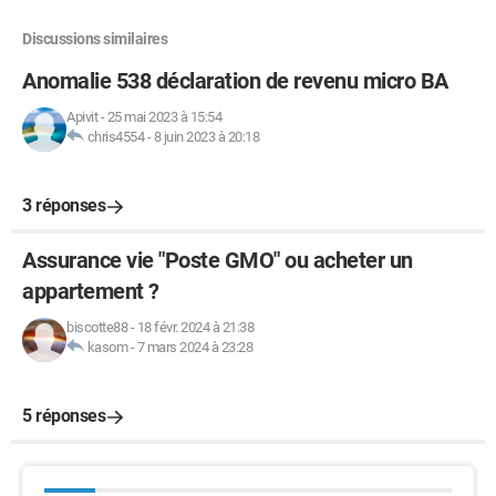
Discussions similaires
Anomalie 538 déclaration de revenu micro BA
Apivit
-
25 mai 2023 à 15:54
chris4554
-
8 juin 2023 à 20:18
3 réponses
Assurance vie "Poste GMO" ou acheter un
appartement ?
biscotte88
-
18 févr. 2024 à 21:38
kasom
-
7 mars 2024 à 23:28
5 réponses