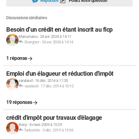
Répondre
Posez votre question
Discussions similaires
Besoin d’un crédit en étant inscrit au ficp
Manumanu
-
24 avr. 2024 à 14:11
Energizor
-
24 avr. 2024 à 14:14
1 réponse
Emploi d'un élagueur et réduction d'impôt
varaland
-
16 déc. 2014 à 11:35
varaland
-
17 déc. 2014 à 10:12
19 réponses
crédit d'impôt pour travaux d'élagage
Bony
-
8 mars 2009 à 15:29
l'arboriste
-
3 déc. 2010 à 13:06