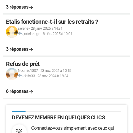
3 réponses
Etalis fonctionne-t-il sur les retraits ?
selene
-
28 janv. 2025 à 14:31
jodelariege
-
8 déc. 2025 à 10:01
3 réponses
Refus de prêt
Noemie1837
-
23 nov. 2024 à 10:15
doris33
-
23 nov. 2024 à 18:34
6 réponses
DEVENEZ MEMBRE EN QUELQUES CLICS
Connectez-vous simplement avec ceux qui