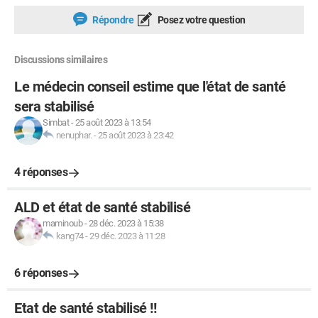
Répondre
Posez votre question
Discussions similaires
Le médecin conseil estime que l'état de santé
sera stabilisé
Simbat
-
25 août 2023 à 13:54
nenuphar.
-
25 août 2023 à 23:42
4 réponses
ALD et état de santé stabilisé
maminoub
-
28 déc. 2023 à 15:38
kang74
-
29 déc. 2023 à 11:28
6 réponses
Etat de santé stabilisé !!