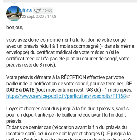
djivi38
16 460
22 sept. 2020 à 14:08
bonjour,
vous avez donc, conformément à la loi, donné votre congé
avec un préavis réduit à 1 mois accompagné (= dans la même
enveloppe) du certificat médical de votre médecin (si le
certificat médical n'a pas été joint au courrier de congé, votre
préavis reste de 3 mois).
Votre préavis démarre à la RÉCEPTION effective par votre
bailleur de la notification de votre congé, pour se terminer -
DE
DATE à DATE
(tout mois entamé n'est PAS dû) - 1 mois après.
https://www.service-public.fr/particuliers/vosdroits/F1168
Loyer et charges sont dus jusqu’à la fin dudit préavis, sauf si -
pour un départ anticipé - le bailleur reloue avant la fin dudit
préavis.
Et dans ce dernier cas (relocation avant la fin du préavis du
locataire sorti), celui-ci ne doit loyer et charges QUE jusqu’à la
veille de l’entrée dans les lieux du nouveau locataire (= jusqu’à