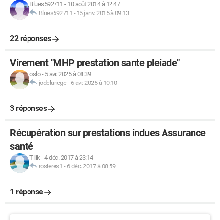
Blues592711
-
10 août 2014 à 12:47
Blues592711
-
15 janv. 2015 à 09:13
22 réponses
Virement "MHP prestation sante pleiade"
oslo
-
5 avr. 2025 à 08:39
jodelariege
-
6 avr. 2025 à 10:10
3 réponses
Récupération sur prestations indues Assurance
santé
Tilik
-
4 déc. 2017 à 23:14
rosieres1
-
6 déc. 2017 à 08:59
1 réponse