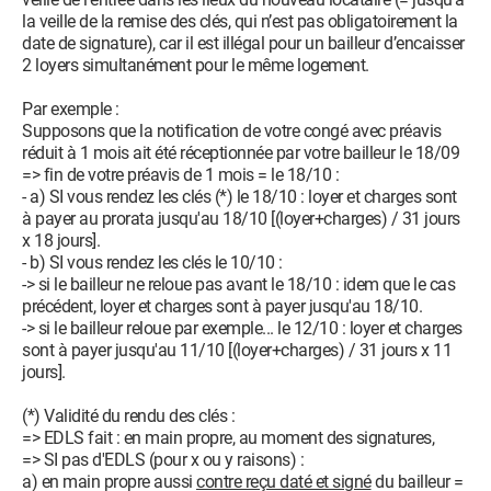
la veille de la remise des clés, qui n’est pas obligatoirement la
date de signature), car il est illégal pour un bailleur d’encaisser
2 loyers simultanément pour le même logement.
Par exemple :
Supposons que la notification de votre congé avec préavis
réduit à 1 mois ait été réceptionnée par votre bailleur le 18/09
=> fin de votre préavis de 1 mois = le 18/10 :
- a) SI vous rendez les clés (*) le 18/10 : loyer et charges sont
à payer au prorata jusqu'au 18/10 [(loyer+charges) / 31 jours
x 18 jours].
- b) SI vous rendez les clés le 10/10 :
-> si le bailleur ne reloue pas avant le 18/10 : idem que le cas
précédent, loyer et charges sont à payer jusqu'au 18/10.
-> si le bailleur reloue par exemple... le 12/10 : loyer et charges
sont à payer jusqu'au 11/10 [(loyer+charges) / 31 jours x 11
jours].
(*) Validité du rendu des clés :
=> EDLS fait : en main propre, au moment des signatures,
=> SI pas d'EDLS (pour x ou y raisons) :
a) en main propre aussi
contre reçu daté et signé
du bailleur =