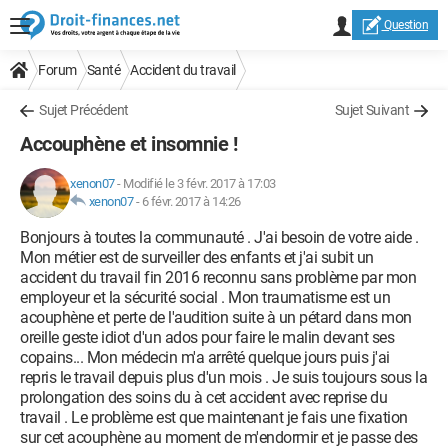
Question
Forum
Santé
Accident du travail
Sujet Précédent
Sujet Suivant
Accouphène et insomnie !
xenon07
-
Modifié le 3 févr. 2017 à 17:03
xenon07
-
6 févr. 2017 à 14:26
Bonjours à toutes la communauté . J'ai besoin de votre aide .
Mon métier est de surveiller des enfants et j'ai subit un
accident du travail fin 2016 reconnu sans problème par mon
employeur et la sécurité social . Mon traumatisme est un
acouphène et perte de l'audition suite à un pétard dans mon
oreille geste idiot d'un ados pour faire le malin devant ses
copains... Mon médecin m'a arrêté quelque jours puis j'ai
repris le travail depuis plus d'un mois . Je suis toujours sous la
prolongation des soins du à cet accident avec reprise du
travail . Le problème est que maintenant je fais une fixation
sur cet acouphène au moment de m'endormir et je passe des