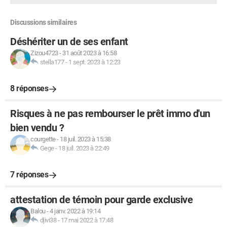
Discussions similaires
Déshériter un de ses enfant
Zizou4723
-
31 août 2023 à 16:58
stella177
-
1 sept. 2023 à 12:23
8 réponses
Risques à ne pas rembourser le prêt immo d'un
bien vendu ?
courgette
-
18 juil. 2023 à 15:38
Gege
-
18 juil. 2023 à 22:49
7 réponses
attestation de témoin pour garde exclusive
Balou
-
4 janv. 2022 à 19:14
djivi38
-
17 mai 2022 à 17:48