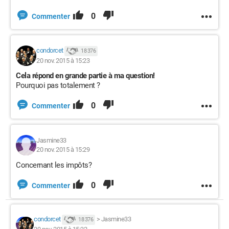
0
Commenter
condorcet
18 376
20 nov. 2015 à 15:23
Cela répond en grande partie à ma question!
Pourquoi pas totalement ?
0
Commenter
Jasmine33
20 nov. 2015 à 15:29
Concernant les impôts?
0
Commenter
condorcet
>
Jasmine33
18 376