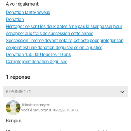
A voir également:
Donation tante/neveux
Donation
Héritage : ce sont les deux dates à ne pas laisser passer pour
échapper aux frais de succession cette année
Succession : même devant notaire, cet acte pour protéger son
conjoint est une donation déguisée selon la justice
Donation 150 000 tous les 10 ans
Compte joint donation déguisée
1 réponse
RÉPONSE 1 / 1
Utilisateur anonyme
Modifié par Sorgin le 10/02/2015 07:56
Bonjour,