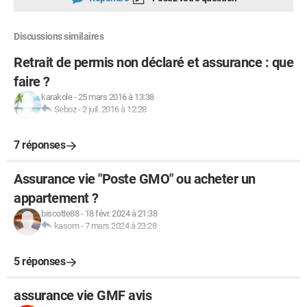
Discussions similaires
Retrait de permis non déclaré et assurance : que
faire ?
karakole
-
25 mars 2016 à 13:38
Seboz
-
2 juil. 2016 à 12:28
7 réponses
Assurance vie "Poste GMO" ou acheter un
appartement ?
biscotte88
-
18 févr. 2024 à 21:38
kasom
-
7 mars 2024 à 23:28
5 réponses
assurance vie GMF avis