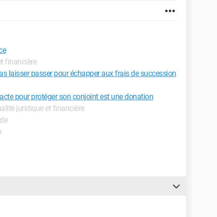
ce
et financière
pas laisser passer pour échapper aux frais de succession
acte pour protéger son conjoint est une donation
ualité juridique et financière
ide
e