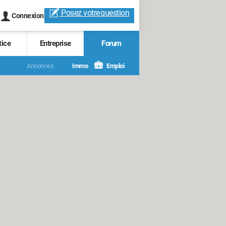
Posez votre
question
Connexion
tice
Entreprise
Forum
Annonces
Immo
Emploi