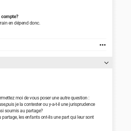
en compte?
rrain en dépend donc.
ermettez moi de vous poser une autre question :
use,puis je la contester ou y-a-t-il une jurisprudence
ussi soumis au partage?
partage, les enfants ont-ils une part qui leur sont