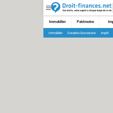
Immobilier
Patrimoine
Im
Immobilier
Donation-Succession
Impôt