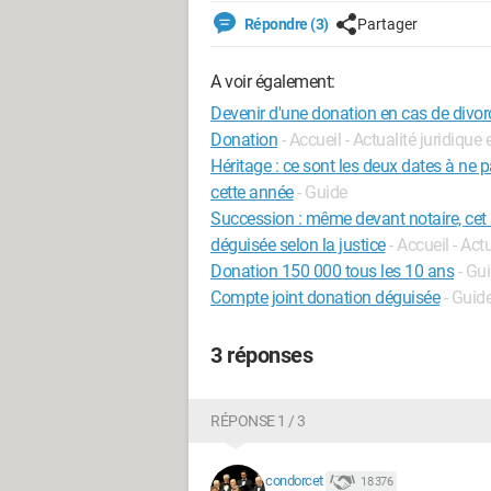
Répondre (3)
Partager
A voir également:
Devenir d'une donation en cas de divor
Donation
- Accueil - Actualité juridique 
Héritage : ce sont les deux dates à ne 
cette année
- Guide
Succession : même devant notaire, cet 
déguisée selon la justice
- Accueil - Act
Donation 150 000 tous les 10 ans
- Gu
Compte joint donation déguisée
- Guid
3 réponses
RÉPONSE 1 / 3
condorcet
18 376