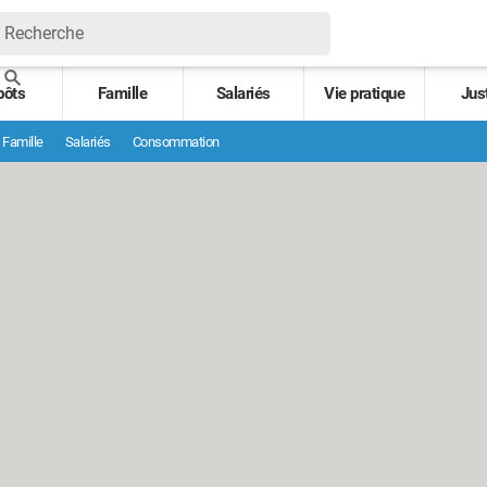
pôts
Famille
Salariés
Vie pratique
Jus
Famille
Salariés
Consommation