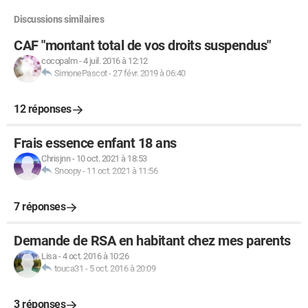
Discussions similaires
CAF "montant total de vos droits suspendus"
cocopalm
-
4 juil. 2016 à 12:12
SimonePascot
-
27 févr. 2019 à 06:40
12 réponses
Frais essence enfant 18 ans
Chrisjnn
-
10 oct. 2021 à 18:53
Snoopy
-
11 oct. 2021 à 11:56
7 réponses
Demande de RSA en habitant chez mes parents
Lisa
-
4 oct. 2016 à 10:26
touca31
-
5 oct. 2016 à 20:09
3 réponses