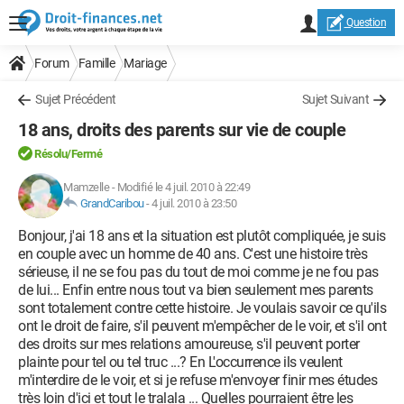
Question
Forum
Famille
Mariage
Sujet Précédent
Sujet Suivant
18 ans, droits des parents sur vie de couple
Résolu/Fermé
Mamzelle
-
Modifié le 4 juil. 2010 à 22:49
GrandCaribou
-
4 juil. 2010 à 23:50
Bonjour, j'ai 18 ans et la situation est plutôt compliquée, je suis
en couple avec un homme de 40 ans. C'est une histoire très
sérieuse, il ne se fou pas du tout de moi comme je ne fou pas
de lui... Enfin entre nous tout va bien seulement mes parents
sont totalement contre cette histoire. Je voulais savoir ce qu'ils
ont le droit de faire, s'il peuvent m'empêcher de le voir, et s'il ont
des droits sur mes relations amoureuse, s'il peuvent porter
plainte pour tel ou tel truc ...? En L'occurrence ils veulent
m'interdire de le voir, et si je refuse m'envoyer finir mes études
très loin d'ici et tout le tralala ... Quelles pourraient être les