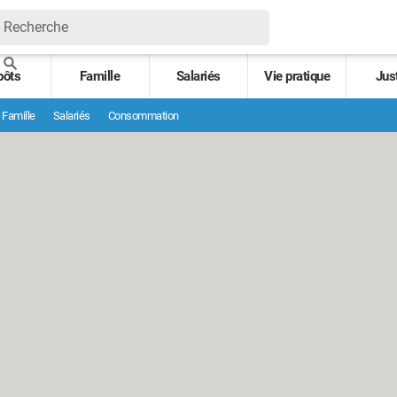
pôts
Famille
Salariés
Vie pratique
Jus
Famille
Salariés
Consommation