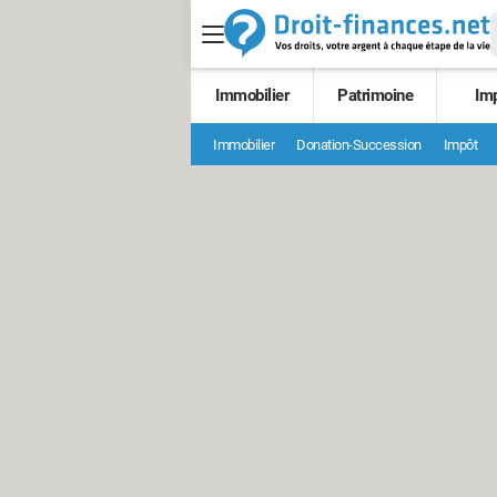
Immobilier
Patrimoine
Im
Immobilier
Donation-Succession
Impôt