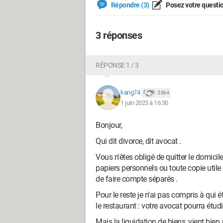
Répondre (3)
Posez votre questi
3 réponses
RÉPONSE 1 / 3
kang74
3 864
1 juin 2023 à 16:30
Bonjour,
Qui dit divorce, dit avocat .
Vous n'êtes obligé de quitter le domicile
papiers personnels ou toute copie utile
de faire compte séparés .
Pour le reste je n'ai pas compris à qui ét
le restaurant : votre avocat pourra étudie
Mais la liquidation de biens, vient bie