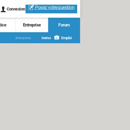
Posez votre
question
Connexion
tice
Entreprise
Forum
Annonces
Immo
Emploi