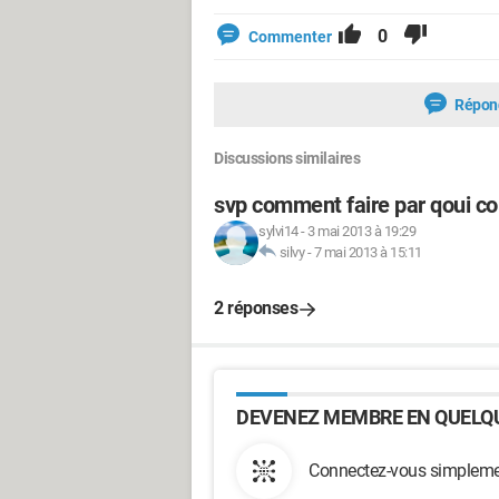
0
Commenter
Répon
Discussions similaires
svp comment faire par qoui 
sylvi14
-
3 mai 2013 à 19:29
silvy
-
7 mai 2013 à 15:11
2 réponses
DEVENEZ MEMBRE EN QUELQU
Connectez-vous simplemen