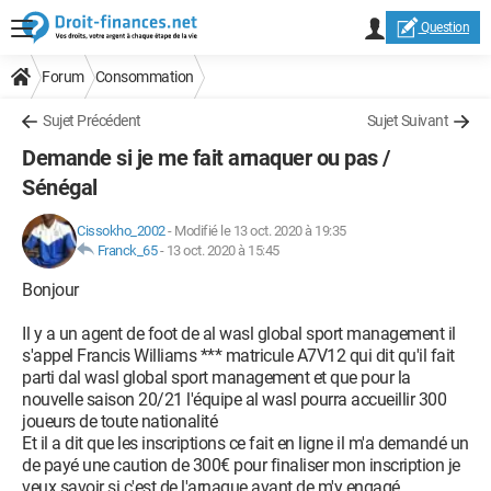
Question
Forum
Consommation
Sujet Précédent
Sujet Suivant
Demande si je me fait arnaquer ou pas /
Sénégal
Cissokho_2002
-
Modifié le 13 oct. 2020 à 19:35
Franck_65
-
13 oct. 2020 à 15:45
Bonjour
Il y a un agent de foot de al wasl global sport management il
s'appel Francis Williams *** matricule A7V12 qui dit qu'il fait
parti dal wasl global sport management et que pour la
nouvelle saison 20/21 l'équipe al wasl pourra accueillir 300
joueurs de toute nationalité
Et il a dit que les inscriptions ce fait en ligne il m'a demandé un
de payé une caution de 300€ pour finaliser mon inscription je
veux savoir si c'est de l'arnaque avant de m'y engagé