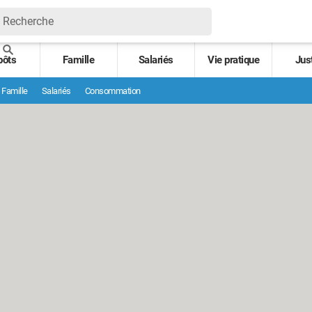
pôts
Famille
Salariés
Vie pratique
Jus
Famille
Salariés
Consommation