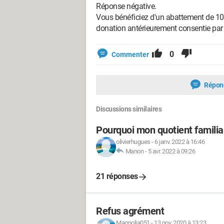
Réponse négative.
Vous bénéficiez d'un abattement de 1000
donation antérieurement consentie par 
0
Commenter
Répon
Discussions similaires
Pourquoi mon quotient familial
olivierhugues
-
6 janv. 2022 à 16:46
Manon
-
5 avr. 2022 à 09:26
21 réponses
Refus agrément
Magnolia051
-
13 nov. 2020 à 13:23