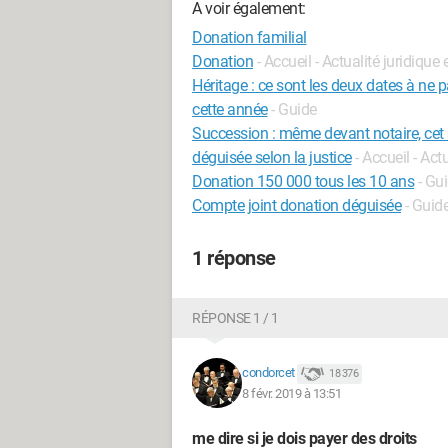
A voir également:
Donation familial
Donation
- Accueil - Actualité juridique 
Héritage : ce sont les deux dates à ne 
cette année
- Guide
Succession : même devant notaire, cet 
déguisée selon la justice
- Accueil - Act
Donation 150 000 tous les 10 ans
- Gu
Compte joint donation déguisée
- Guid
1 réponse
RÉPONSE 1 / 1
condorcet
18 376
8 févr. 2019 à 13:51
me dire si je dois payer des droits