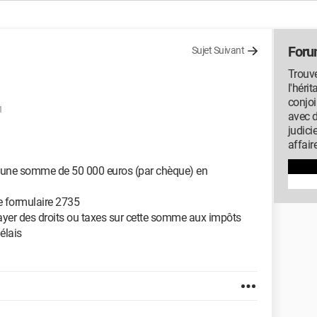
Foru
Sujet Suivant
Trouve
l'héri
conjoi
1
avec 
judici
affair
 une somme de 50 000 euros (par chèque) en
le formulaire 2735
payer des droits ou taxes sur cette somme aux impôts
élais