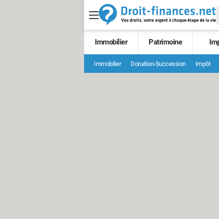
Immobilier
Patrimoine
Im
Immobilier
Donation-Succession
Impôt