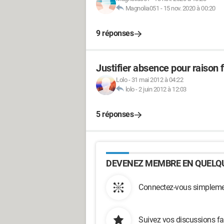
Magnolia051
-
15 nov. 2020 à 00:20
9 réponses
Justifier absence pour raison f
Lolo
-
31 mai 2012 à 04:22
lolo
-
2 juin 2012 à 12:03
5 réponses
DEVENEZ MEMBRE EN QUELQU
Connectez-vous simplemen
Suivez vos discussions fa