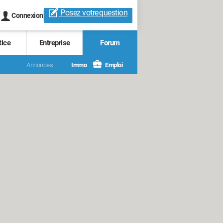
Posez votre
question
Connexion
tice
Entreprise
Forum
Annonces
Immo
Emploi