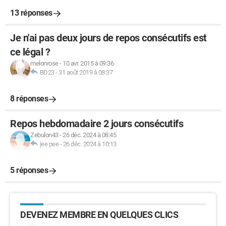
13 réponses
Je n'ai pas deux jours de repos consécutifs est
ce légal ?
melonrose
-
10 avr. 2015 à 09:36
BD23
-
31 août 2019 à 08:37
8 réponses
Repos hebdomadaire 2 jours consécutifs
Zebulon43
-
26 déc. 2024 à 08:45
jee pee
-
26 déc. 2024 à 10:13
5 réponses
DEVENEZ MEMBRE EN QUELQUES CLICS