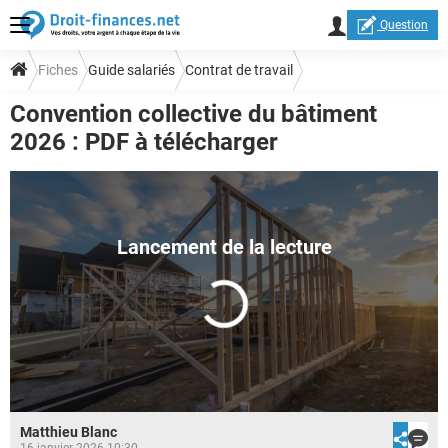
Question
Fiches
Guide salariés
Contrat de travail
Convention collective du bâtiment
Réglementation et droit du travail
Conventions collectives
2026 : PDF à télécharger
Matthieu Blanc
16 janvier 2026 10:30