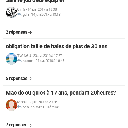
Salaire job d'été équipier
Gim's
-
14 juin 2017 à 18:08
gehi
-
14 juin 2017 à 18:13
2 réponses
obligation taille de haies de plus de 30 ans
TWINGU
-
20 avr. 2016 à 17:27
kasom
-
24 avr. 2016 à 18:45
5 réponses
Mac do ou quick à 17 ans, pendant 20heures?
Missia
-
7 juin 2009 à 20:26
pola
-
29 avr. 2010 à 20:42
7 réponses