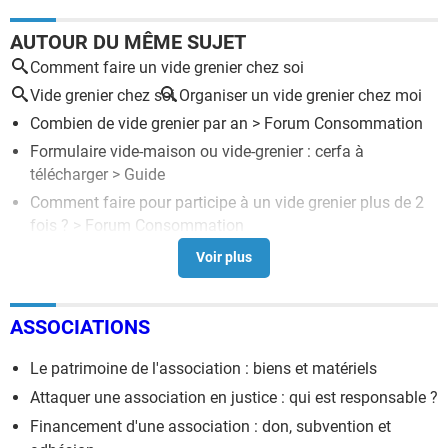
AUTOUR DU MÊME SUJET
Comment faire un vide grenier chez soi
Vide grenier chez soi
Organiser un vide grenier chez moi
Combien de vide grenier par an
>
Forum Consommation
Formulaire vide-maison ou vide-grenier : cerfa à
télécharger
> Guide
Comment faire pour participe à un vide grenier plus de 2
fois ?
>
Forum Consommation
LEGISLATION VIDE GRENIERS
[résolu] >
Forum salariés
Comment faire de la monnaie pour un vide grenier
>
Forum Banque et Crédit
ASSOCIATIONS
Le patrimoine de l'association : biens et matériels
Attaquer une association en justice : qui est responsable ?
Financement d'une association : don, subvention et