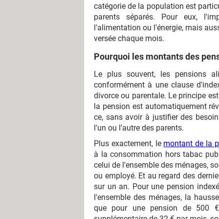
catégorie de la population est partic
parents séparés. Pour eux, l'im
l'alimentation ou l'énergie, mais au
versée chaque mois.
Pourquoi les montants des pens
Le plus souvent, les pensions ali
conformément à une clause d'index
divorce ou parentale. Le principe es
la pension est automatiquement rév
ce, sans avoir à justifier des beso
l'un ou l'autre des parents.
Plus exactement, le
montant de la p
à la consommation hors tabac publié
celui de l'ensemble des ménages, soi
ou employé. Et au regard des derniers
sur un an. Pour une pension indexée
l'ensemble des ménages, la hausse a
que pour une pension de 500 € m
supplémentaire de 32 € par mois, soi