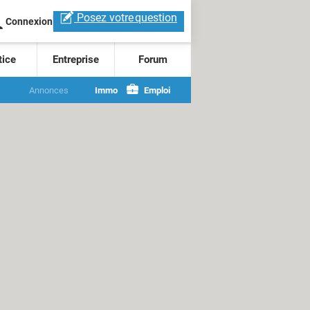
Posez votre
question
Connexion
tice
Entreprise
Forum
Annonces
Immo
Emploi