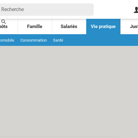
pôts
Famille
Salariés
Vie pratique
Jus
tomobile
Consommation
Santé